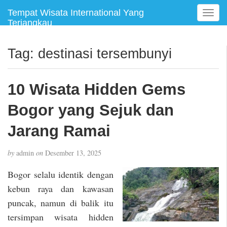
Tempat Wisata International Yang
T
Terjangkau
o
g
g
Tag:
destinasi tersembunyi
l
e
n
10 Wisata Hidden Gems
a
v
Bogor yang Sejuk dan
i
g
Jarang Ramai
a
t
by
admin
on
Desember 13, 2025
i
o
Bogor selalu identik dengan
n
kebun raya dan kawasan
puncak, namun di balik itu
tersimpan wisata hidden