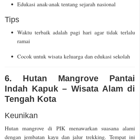
Edukasi anak-anak tentang sejarah nasional
Tips
Waktu terbaik adalah pagi hari agar tidak terlalu
ramai
Cocok untuk wisata keluarga dan edukasi sekolah
6. Hutan Mangrove Pantai
Indah Kapuk – Wisata Alam di
Tengah Kota
Keunikan
Hutan mangrove di PIK menawarkan suasana alami
dengan jembatan kayu dan jalur trekking. Tempat ini