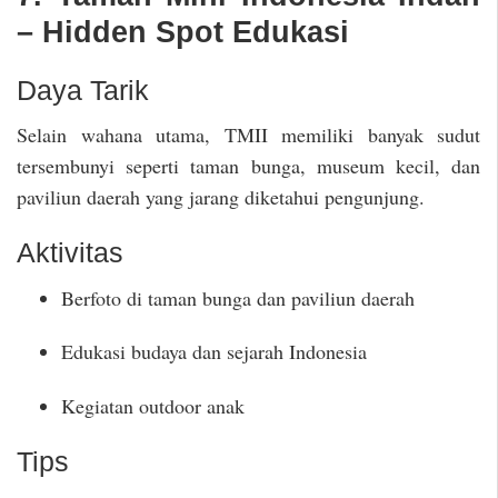
– Hidden Spot Edukasi
Daya Tarik
Selain wahana utama, TMII memiliki banyak sudut
tersembunyi seperti taman bunga, museum kecil, dan
paviliun daerah yang jarang diketahui pengunjung.
Aktivitas
Berfoto di taman bunga dan paviliun daerah
Edukasi budaya dan sejarah Indonesia
Kegiatan outdoor anak
Tips