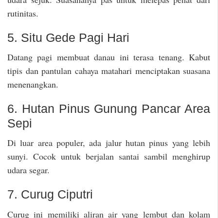
rutinitas.
5. Situ Gede Pagi Hari
Datang pagi membuat danau ini terasa tenang. Kabut
tipis dan pantulan cahaya matahari menciptakan suasana
menenangkan.
6. Hutan Pinus Gunung Pancar Area
Sepi
Di luar area populer, ada jalur hutan pinus yang lebih
sunyi. Cocok untuk berjalan santai sambil menghirup
udara segar.
7. Curug Ciputri
Curug ini memiliki aliran air yang lembut dan kolam