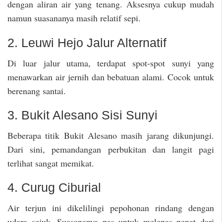
dengan aliran air yang tenang. Aksesnya cukup mudah
namun suasananya masih relatif sepi.
2. Leuwi Hejo Jalur Alternatif
Di luar jalur utama, terdapat spot-spot sunyi yang
menawarkan air jernih dan bebatuan alami. Cocok untuk
berenang santai.
3. Bukit Alesano Sisi Sunyi
Beberapa titik Bukit Alesano masih jarang dikunjungi.
Dari sini, pemandangan perbukitan dan langit pagi
terlihat sangat memikat.
4. Curug Ciburial
Air terjun ini dikelilingi pepohonan rindang dengan
udara sejuk. Suasananya pas untuk melepas penat dari