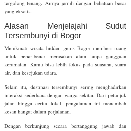
tergolong tenang. Airnya jernih dengan bebatuan besar
yang eksotis.
Alasan Menjelajahi Sudut
Tersembunyi di Bogor
Menikmati wisata hidden gems Bogor memberi ruang
untuk benar-benar merasakan alam tanpa gangguan
keramaian. Kamu bisa lebih fokus pada suasana, suara
air, dan kesejukan udara.
Selain itu, destinasi tersembunyi sering menghadirkan
interaksi sederhana dengan warga sekitar. Dari petunjuk
jalan hingga cerita lokal, pengalaman ini menambah
kesan hangat dalam perjalanan.
Dengan berkunjung secara bertanggung jawab dan