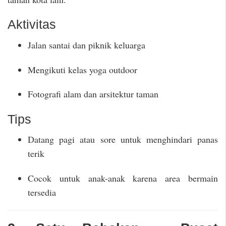
Aktivitas
Jalan santai dan piknik keluarga
Mengikuti kelas yoga outdoor
Fotografi alam dan arsitektur taman
Tips
Datang pagi atau sore untuk menghindari panas
terik
Cocok untuk anak-anak karena area bermain
tersedia