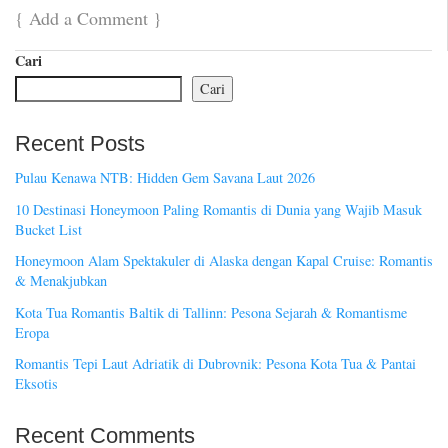
{
Add a Comment
}
Cari
Cari
Recent Posts
Pulau Kenawa NTB: Hidden Gem Savana Laut 2026
10 Destinasi Honeymoon Paling Romantis di Dunia yang Wajib Masuk
Bucket List
Honeymoon Alam Spektakuler di Alaska dengan Kapal Cruise: Romantis
& Menakjubkan
Kota Tua Romantis Baltik di Tallinn: Pesona Sejarah & Romantisme
Eropa
Romantis Tepi Laut Adriatik di Dubrovnik: Pesona Kota Tua & Pantai
Eksotis
Recent Comments