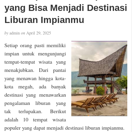
yang Bisa Menjadi Destinasi
Liburan Impianmu
by
admin
on
April 29, 2025
Setiap orang pasti memiliki
impian untuk mengunjungi
tempat-tempat wisata yang
menakjubkan. Dari pantai
yang menawan hingga kota-
kota megah, ada banyak
destinasi yang menawarkan
pengalaman liburan yang
tak terlupakan. Berikut
adalah 10 tempat wisata
populer yang dapat menjadi destinasi liburan impianmu.