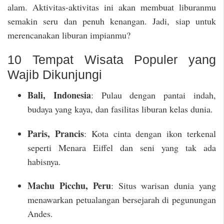
alam. Aktivitas-aktivitas ini akan membuat liburanmu
semakin seru dan penuh kenangan. Jadi, siap untuk
merencanakan liburan impianmu?
10 Tempat Wisata Populer yang
Wajib Dikunjungi
Bali, Indonesia
: Pulau dengan pantai indah,
budaya yang kaya, dan fasilitas liburan kelas dunia.
Paris, Prancis
: Kota cinta dengan ikon terkenal
seperti Menara Eiffel dan seni yang tak ada
habisnya.
Machu Picchu, Peru
: Situs warisan dunia yang
menawarkan petualangan bersejarah di pegunungan
Andes.