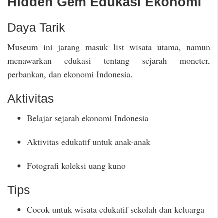
Hidden Gem Edukasi Ekonomi
Daya Tarik
Museum ini jarang masuk list wisata utama, namun
menawarkan edukasi tentang sejarah moneter,
perbankan, dan ekonomi Indonesia.
Aktivitas
Belajar sejarah ekonomi Indonesia
Aktivitas edukatif untuk anak-anak
Fotografi koleksi uang kuno
Tips
Cocok untuk wisata edukatif sekolah dan keluarga