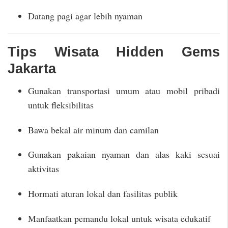
Datang pagi agar lebih nyaman
Tips Wisata Hidden Gems
Jakarta
Gunakan transportasi umum atau mobil pribadi
untuk fleksibilitas
Bawa bekal air minum dan camilan
Gunakan pakaian nyaman dan alas kaki sesuai
aktivitas
Hormati aturan lokal dan fasilitas publik
Manfaatkan pemandu lokal untuk wisata edukatif