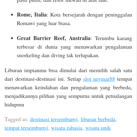
Rome, Italia
: Kota bersejarah dengan peninggalan
Romawi yang luar biasa.
Great Barrier Reef, Australia
: Terumbu karang
terbesar di dunia yang menawarkan pengalaman
snorkeling dan diving tak terlupakan.
Liburan impianmu bisa dimulai dari memilih salah satu
dari destinasi-destinasi ini. Setiap
slot neymar88
tempat
menawarkan keindahan dan pengalaman yang berbeda,
menjadikannya pilihan yang sempurna untuk petualangan
hidupmu
Tagged as:
destinasi tersembunyi
,
liburan berbeda
,
tempat tersembunyi
,
wisata rahasia
,
wisata unik