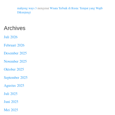
mahjong ways 3
mengenai
Wisata Terbaik di Rusia: Tempat yang Wajib
Dikunjungi
Archives
Juli 2026
Februari 2026
Desember 2025
November 2025
Oktober 2025
September 2025
Agustus 2025
Juli 2025
Juni 2025
Mei 2025