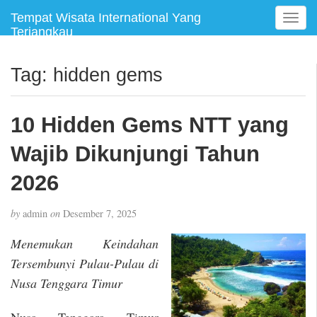
Tempat Wisata International Yang
T
Terjangkau
o
g
g
Tag:
hidden gems
l
e
n
10 Hidden Gems NTT yang
a
v
Wajib Dikunjungi Tahun
i
g
2026
a
t
by
admin
on
Desember 7, 2025
i
o
Menemukan Keindahan
n
Tersembunyi Pulau-Pulau di
Nusa Tenggara Timur