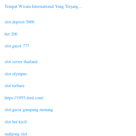
Tempat Wisata International Yang Terjang…
slot deposit 5000
bet 200
slot gacor 777
slot server thailand
slot olympus
slot terbaru
https://1955-ford.com/
slot gacor gampang menang
slot bet kecil
mahjong slot