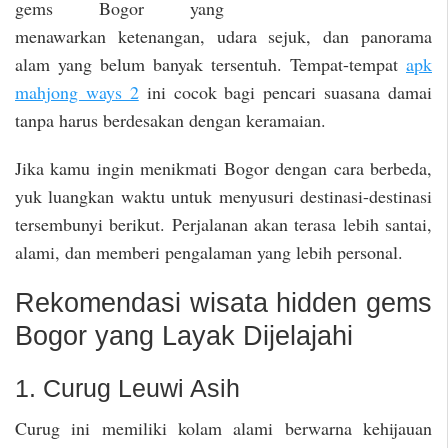
gems Bogor yang
menawarkan ketenangan, udara sejuk, dan panorama
alam yang belum banyak tersentuh. Tempat-tempat
apk
mahjong ways 2
ini cocok bagi pencari suasana damai
tanpa harus berdesakan dengan keramaian.
Jika kamu ingin menikmati Bogor dengan cara berbeda,
yuk luangkan waktu untuk menyusuri destinasi-destinasi
tersembunyi berikut. Perjalanan akan terasa lebih santai,
alami, dan memberi pengalaman yang lebih personal.
Rekomendasi wisata hidden gems
Bogor yang Layak Dijelajahi
1. Curug Leuwi Asih
Curug ini memiliki kolam alami berwarna kehijauan