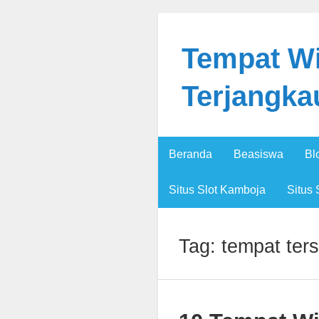
Tempat Wi
Terjangka
Beranda
Beasiswa
Bl
Situs Slot Kamboja
Situs 
Tag:
tempat ter