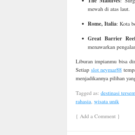
The Maldives
: Surg
mewah di atas laut.
Rome, Italia
: Kota b
Great Barrier Reef
menawarkan pengalama
Liburan impianmu bisa dimu
Setiap
slot neymar88
tempa
menjadikannya pilihan ya
Tagged as:
destinasi terse
rahasia
,
wisata unik
{
Add a Comment
}