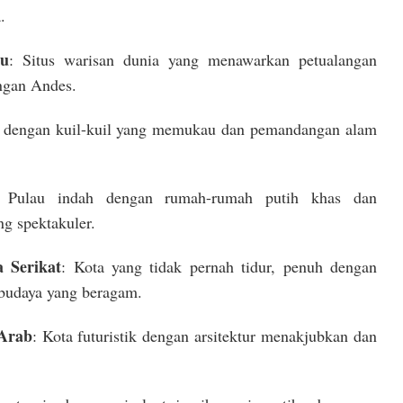
.
ru
: Situs warisan dunia yang menawarkan petualangan
ngan Andes.
a dengan kuil-kuil yang memukau dan pemandangan alam
 Pulau indah dengan rumah-rumah putih khas dan
g spektakuler.
 Serikat
: Kota yang tidak pernah tidur, penuh dengan
 budaya yang beragam.
 Arab
: Kota futuristik dengan arsitektur menakjubkan dan