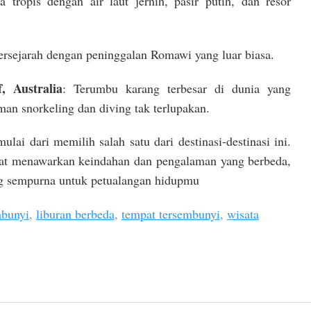
a tropis dengan air laut jernih, pasir putih, dan resor
ersejarah dengan peninggalan Romawi yang luar biasa.
, Australia
: Terumbu karang terbesar di dunia yang
n snorkeling dan diving tak terlupakan.
lai dari memilih salah satu dari destinasi-destinasi ini.
t menawarkan keindahan dan pengalaman yang berbeda,
ng sempurna untuk petualangan hidupmu
mbunyi
,
liburan berbeda
,
tempat tersembunyi
,
wisata