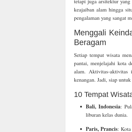
tetapi juga arsitektur ya
keajaiban alam hingga sit
pengalaman yang sangat m
Menggali Keind
Beragam
Setiap tempat wisata men
pantai, menjelajahi kota 
alam. Aktivitas-aktivit
kenangan. Jadi, siap untu
10 Tempat Wisata
Bali, Indonesia
: Pul
liburan kelas dunia.
Paris, Prancis
: Kota