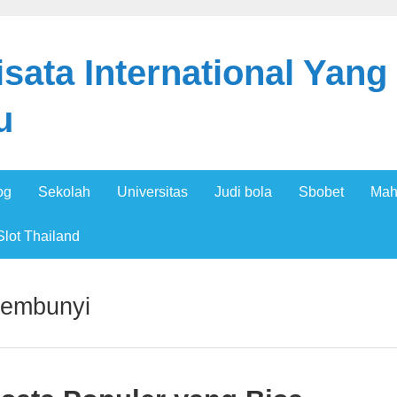
sata International Yang
u
og
Sekolah
Universitas
Judi bola
Sbobet
Mah
Slot Thailand
sembunyi