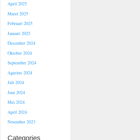
April 2025
Maret 2025
Februari 2025
Januari 2025
Desember 2024
Oktober 2024
September 2024
Agustus 2024
Juli 2024
Juni 2024
Mei 2024
April 2024
November 2023
Categories