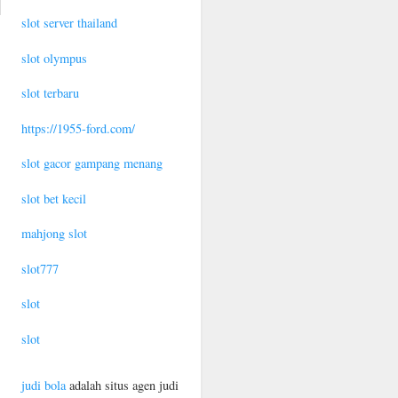
slot server thailand
slot olympus
slot terbaru
https://1955-ford.com/
slot gacor gampang menang
slot bet kecil
mahjong slot
slot777
slot
slot
judi bola
adalah situs agen judi