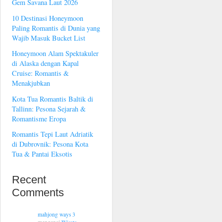
Gem Savana Laut 2026
10 Destinasi Honeymoon
Paling Romantis di Dunia yang
Wajib Masuk Bucket List
Honeymoon Alam Spektakuler
di Alaska dengan Kapal
Cruise: Romantis &
Menakjubkan
Kota Tua Romantis Baltik di
Tallinn: Pesona Sejarah &
Romantisme Eropa
Romantis Tepi Laut Adriatik
di Dubrovnik: Pesona Kota
Tua & Pantai Eksotis
Recent
Comments
mahjong ways 3