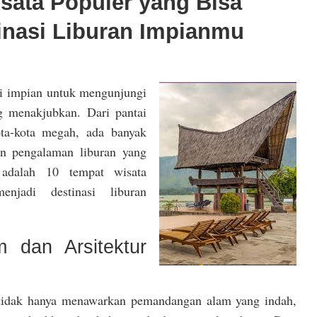
sata Populer yang Bisa
inasi Liburan Impianmu
ki impian untuk mengunjungi
g menakjubkan. Dari pantai
ta-kota megah, ada banyak
an pengalaman liburan yang
t adalah 10 tempat wisata
njadi destinasi liburan
 dan Arsitektur
 tidak hanya menawarkan pemandangan alam yang indah,