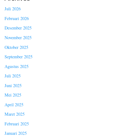
Juli 2026
Februari 2026
Desember 2025
November 2025
Oktober 2025
September 2025
Agustus 2025
Juli 2025
Juni 2025
Mei 2025
April 2025
Maret 2025
Februari 2025
Januari 2025