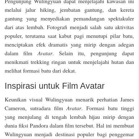
Pengunjung Wulingyuan dapat menjelajahi kawasan ini
melalui jalur hiking, jembatan gantung, dan kereta
gantung yang menyediakan pemandangan spektakuler
dari atas lembah. Fotografi menjadi salah satu aktivitas
populer, terutama saat kabut pagi menutupi pilar batu,
menciptakan efek dramatis yang mirip dengan adegan
dalam film
Avatar
. Selain itu, pengunjung dapat
menikmati trekking ringan untuk menjelajahi hutan dan
melihat formasi batu dari dekat.
Inspirasi untuk Film Avatar
Keunikan visual Wulingyuan menarik perhatian James
Cameron, sutradara film
Avatar
. Formasi batu tinggi
yang menjulang di tengah lembah hijau mirip dengan
dunia fiksi Pandora dalam film tersebut. Hal ini membuat
Wulingyuan menjadi destinasi populer bagi penggemar