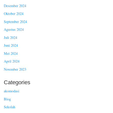
Desember 2024
Oktober 2024
September 2024
Agustus 2024
Juli 2024
Juni 2024
Mei 2024
April 2024
November 2023
Categories
akomodasi
Blog
Sekolah