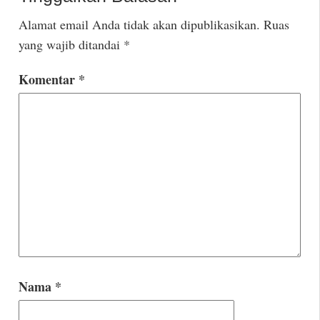
Alamat email Anda tidak akan dipublikasikan.
Ruas
yang wajib ditandai
*
Komentar
*
Nama
*