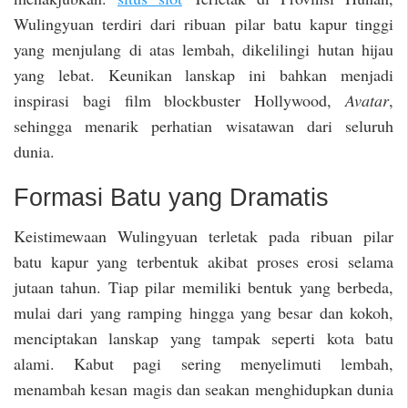
Wulingyuan terdiri dari ribuan pilar batu kapur tinggi
yang menjulang di atas lembah, dikelilingi hutan hijau
yang lebat. Keunikan lanskap ini bahkan menjadi
inspirasi bagi film blockbuster Hollywood,
Avatar
,
sehingga menarik perhatian wisatawan dari seluruh
dunia.
Formasi Batu yang Dramatis
Keistimewaan Wulingyuan terletak pada ribuan pilar
batu kapur yang terbentuk akibat proses erosi selama
jutaan tahun. Tiap pilar memiliki bentuk yang berbeda,
mulai dari yang ramping hingga yang besar dan kokoh,
menciptakan lanskap yang tampak seperti kota batu
alami. Kabut pagi sering menyelimuti lembah,
menambah kesan magis dan seakan menghidupkan dunia