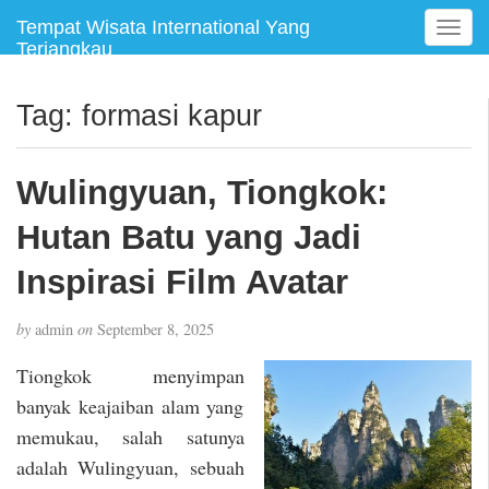
Tempat Wisata International Yang
T
Terjangkau
o
g
g
Tag:
formasi kapur
l
e
n
Wulingyuan, Tiongkok:
a
v
Hutan Batu yang Jadi
i
g
Inspirasi Film Avatar
a
t
by
admin
on
September 8, 2025
i
o
Tiongkok menyimpan
n
banyak keajaiban alam yang
memukau, salah satunya
adalah Wulingyuan, sebuah