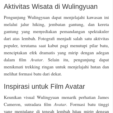
Aktivitas Wisata di Wulingyuan
Pengunjung Wulingyuan dapat menjelajahi kawasan ini
melalui jalur hiking, jembatan gantung, dan kereta
gantung yang menyediakan pemandangan spektakuler
dari atas lembah. Fotografi menjadi salah satu aktivitas
populer, terutama saat kabut pagi menutupi pilar batu,
menciptakan efek dramatis yang mirip dengan adegan
dalam film
Avatar
. Selain itu, pengunjung dapat
menikmati trekking ringan untuk menjelajahi hutan dan
melihat formasi batu dari dekat.
Inspirasi untuk Film Avatar
Keunikan visual Wulingyuan menarik perhatian James
Cameron, sutradara film
Avatar
. Formasi batu tinggi
yang menjulang di tengah lembah hijau mirip dengan