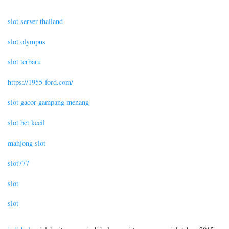
slot server thailand
slot olympus
slot terbaru
https://1955-ford.com/
slot gacor gampang menang
slot bet kecil
mahjong slot
slot777
slot
slot