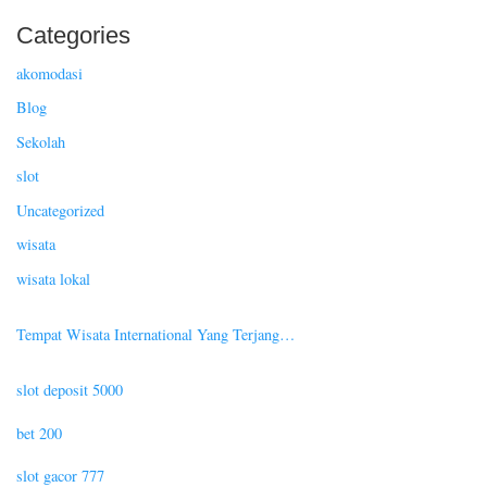
Categories
akomodasi
Blog
Sekolah
slot
Uncategorized
wisata
wisata lokal
Tempat Wisata International Yang Terjang…
slot deposit 5000
bet 200
slot gacor 777