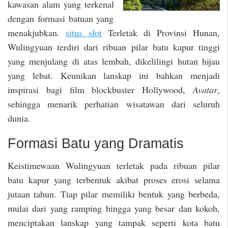
kawasan alam yang terkenal
dengan formasi batuan yang
menakjubkan.
situs slot
Terletak di Provinsi Hunan,
Wulingyuan terdiri dari ribuan pilar batu kapur tinggi
yang menjulang di atas lembah, dikelilingi hutan hijau
yang lebat. Keunikan lanskap ini bahkan menjadi
inspirasi bagi film blockbuster Hollywood,
Avatar
,
sehingga menarik perhatian wisatawan dari seluruh
dunia.
Formasi Batu yang Dramatis
Keistimewaan Wulingyuan terletak pada ribuan pilar
batu kapur yang terbentuk akibat proses erosi selama
jutaan tahun. Tiap pilar memiliki bentuk yang berbeda,
mulai dari yang ramping hingga yang besar dan kokoh,
menciptakan lanskap yang tampak seperti kota batu