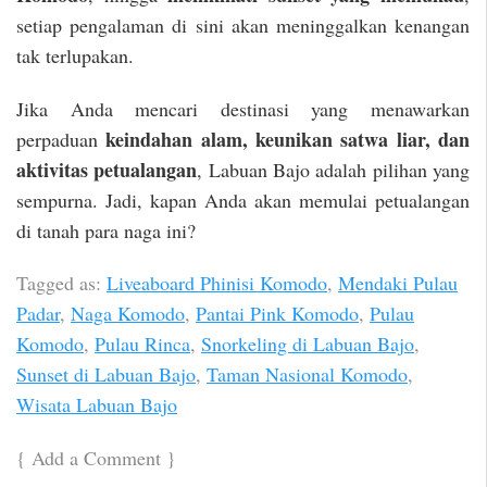
setiap pengalaman di sini akan meninggalkan kenangan
tak terlupakan.
Jika Anda mencari destinasi yang menawarkan
keindahan alam, keunikan satwa liar, dan
perpaduan
aktivitas petualangan
, Labuan Bajo adalah pilihan yang
sempurna. Jadi, kapan Anda akan memulai petualangan
di tanah para naga ini?
Tagged as:
Liveaboard Phinisi Komodo
,
Mendaki Pulau
Padar
,
Naga Komodo
,
Pantai Pink Komodo
,
Pulau
Komodo
,
Pulau Rinca
,
Snorkeling di Labuan Bajo
,
Sunset di Labuan Bajo
,
Taman Nasional Komodo
,
Wisata Labuan Bajo
{
Add a Comment
}