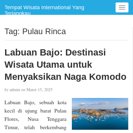
Tempat Wisata International Yang
T
Terjangkau
o
g
g
Tag:
Pulau Rinca
l
e
n
Labuan Bajo: Destinasi
a
v
Wisata Utama untuk
i
g
Menyaksikan Naga Komodo
a
t
by
admin
on
Maret 15, 2025
i
o
Labuan Bajo, sebuah kota
n
kecil di ujung barat Pulau
Flores, Nusa Tenggara
Timur, telah berkembang