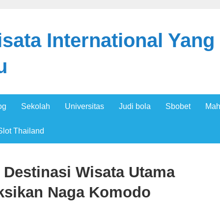
sata International Yang
u
og
Sekolah
Universitas
Judi bola
Sbobet
Mah
Slot Thailand
 Destinasi Wisata Utama
ksikan Naga Komodo