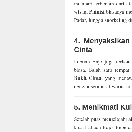
matahari terbenam dari at
Phinisi
wisata
biasanya me
Padar, hingga snorkeling di
4. Menyaksikan 
Cinta
Labuan Bajo juga terken
biasa. Salah satu tempat
Bukit Cinta
, yang menaw
dengan semburat warna jin
5. Menikmati Ku
Setelah puas menjelajahi 
khas Labuan Bajo. Beberap