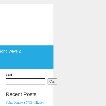
jong Ways 2
Cari
Cari
Recent Posts
Pulau Kenawa NTB: Hidden