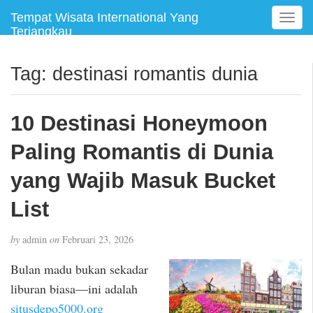
Tempat Wisata International Yang
T
Terjangkau
o
g
g
Tag:
destinasi romantis dunia
l
e
n
10 Destinasi Honeymoon
a
v
Paling Romantis di Dunia
i
g
yang Wajib Masuk Bucket
a
List
t
i
o
by
admin
on
Februari 23, 2026
n
Bulan madu bukan sekadar
liburan biasa—ini adalah
situsdepo5000.org