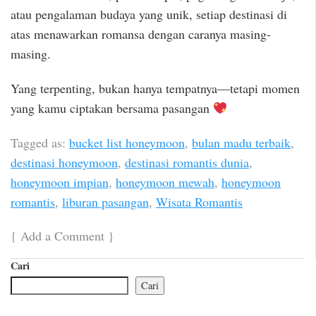
atau pengalaman budaya yang unik, setiap destinasi di
atas menawarkan romansa dengan caranya masing-
masing.
Yang terpenting, bukan hanya tempatnya—tetapi momen
yang kamu ciptakan bersama pasangan
Tagged as:
bucket list honeymoon
,
bulan madu terbaik
,
destinasi honeymoon
,
destinasi romantis dunia
,
honeymoon impian
,
honeymoon mewah
,
honeymoon
romantis
,
liburan pasangan
,
Wisata Romantis
{
Add a Comment
}
Cari
Cari