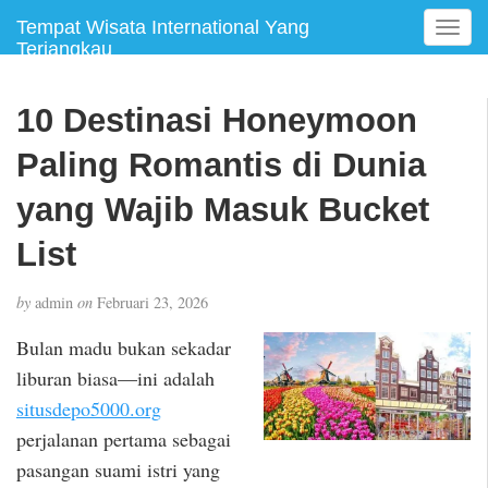
Tempat Wisata International Yang
T
Terjangkau
o
g
g
10 Destinasi Honeymoon
l
e
Paling Romantis di Dunia
n
a
yang Wajib Masuk Bucket
v
List
i
g
a
by
admin
on
Februari 23, 2026
t
i
Bulan madu bukan sekadar
o
liburan biasa—ini adalah
n
situsdepo5000.org
perjalanan pertama sebagai
pasangan suami istri yang