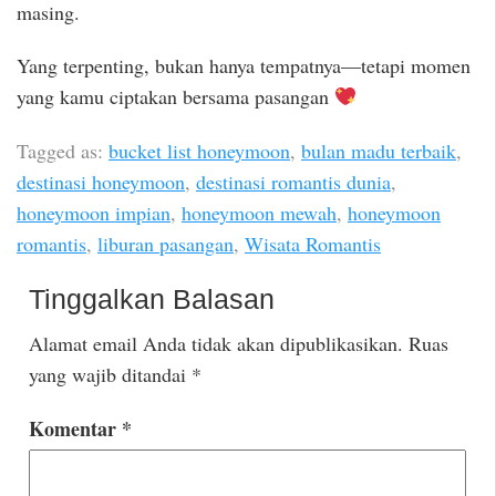
masing.
Yang terpenting, bukan hanya tempatnya—tetapi momen
yang kamu ciptakan bersama pasangan
Tagged as:
bucket list honeymoon
,
bulan madu terbaik
,
destinasi honeymoon
,
destinasi romantis dunia
,
honeymoon impian
,
honeymoon mewah
,
honeymoon
romantis
,
liburan pasangan
,
Wisata Romantis
Tinggalkan Balasan
Alamat email Anda tidak akan dipublikasikan.
Ruas
yang wajib ditandai
*
Komentar
*