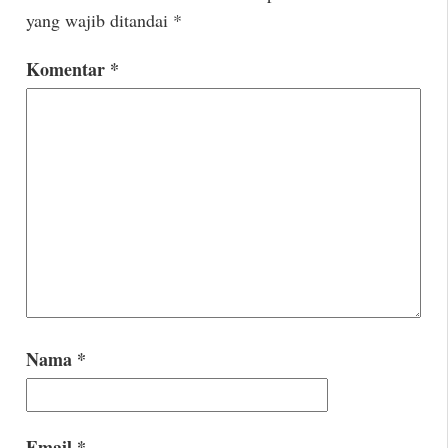
yang wajib ditandai
*
Komentar
*
Nama
*
Email
*