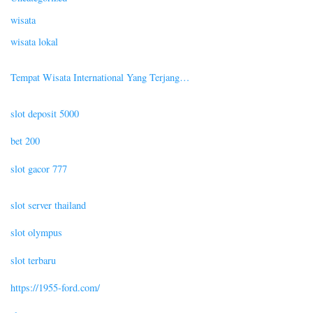
wisata
wisata lokal
Tempat Wisata International Yang Terjang…
slot deposit 5000
bet 200
slot gacor 777
slot server thailand
slot olympus
slot terbaru
https://1955-ford.com/