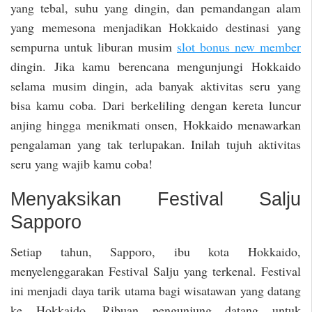
yang tebal, suhu yang dingin, dan pemandangan alam
yang memesona menjadikan Hokkaido destinasi yang
sempurna untuk liburan musim
slot bonus new member
dingin. Jika kamu berencana mengunjungi Hokkaido
selama musim dingin, ada banyak aktivitas seru yang
bisa kamu coba. Dari berkeliling dengan kereta luncur
anjing hingga menikmati onsen, Hokkaido menawarkan
pengalaman yang tak terlupakan. Inilah tujuh aktivitas
seru yang wajib kamu coba!
Menyaksikan Festival Salju
Sapporo
Setiap tahun, Sapporo, ibu kota Hokkaido,
menyelenggarakan Festival Salju yang terkenal. Festival
ini menjadi daya tarik utama bagi wisatawan yang datang
ke Hokkaido. Ribuan pengunjung datang untuk