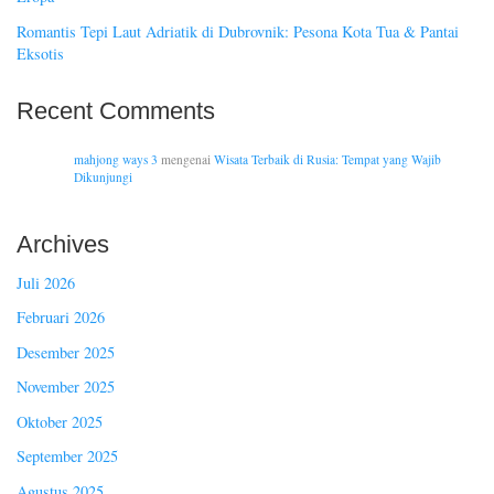
Romantis Tepi Laut Adriatik di Dubrovnik: Pesona Kota Tua & Pantai
Eksotis
Recent Comments
mahjong ways 3
mengenai
Wisata Terbaik di Rusia: Tempat yang Wajib
Dikunjungi
Archives
Juli 2026
Februari 2026
Desember 2025
November 2025
Oktober 2025
September 2025
Agustus 2025