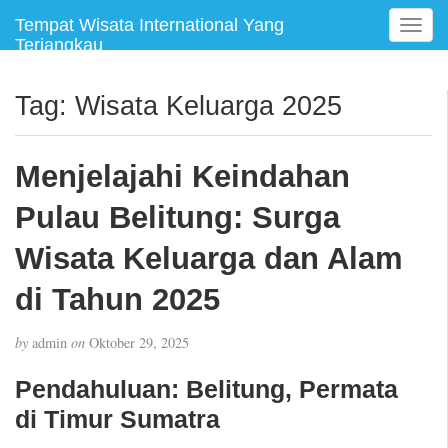
Tempat Wisata International Yang
T
Terjangkau
o
g
g
Tag:
Wisata Keluarga 2025
l
e
n
Menjelajahi Keindahan
a
v
Pulau Belitung: Surga
i
g
Wisata Keluarga dan Alam
a
di Tahun 2025
t
i
o
by
admin
on
Oktober 29, 2025
n
Pendahuluan: Belitung, Permata
di Timur Sumatra