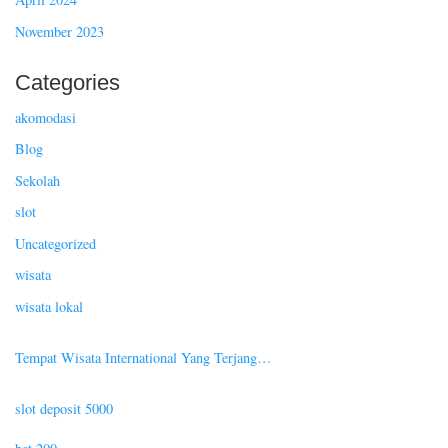
November 2023
Categories
akomodasi
Blog
Sekolah
slot
Uncategorized
wisata
wisata lokal
Tempat Wisata International Yang Terjang…
slot deposit 5000