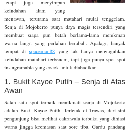
tetapi juga menyimpan
keindahan alam yang
menawan, terutama saat matahari mulai tenggelam.
Senja di Mojokerto punya daya magis tersendiri yang
membuat siapa pun betah berlama-lama menikmati
warna langit yang perlahan berubah. Apalagi, banyak
tempat di
spaceman88
yang tak hanya menyuguhkan
keindahan matahari terbenam, tapi juga punya spot-spot
instagramable yang cocok untuk diabadikan.
1. Bukit Kayoe Putih – Senja di Atas
Awan
Salah satu spot terbaik menikmati senja di Mojokerto
adalah Bukit Kayoe Putih. Terletak di Trawas, dari sini
pengunjung bisa melihat cakrawala terbuka yang dihiasi
warna jingga keemasan saat sore tiba. Gardu pandang