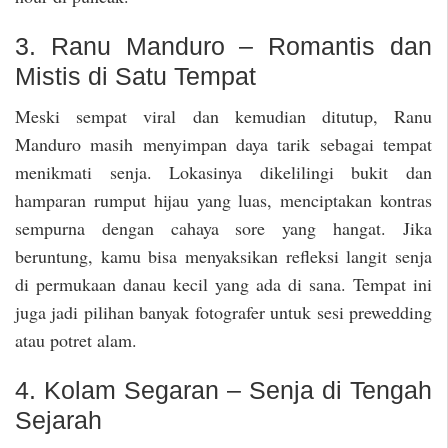
3. Ranu Manduro – Romantis dan
Mistis di Satu Tempat
Meski sempat viral dan kemudian ditutup, Ranu
Manduro masih menyimpan daya tarik sebagai tempat
menikmati senja. Lokasinya dikelilingi bukit dan
hamparan rumput hijau yang luas, menciptakan kontras
sempurna dengan cahaya sore yang hangat. Jika
beruntung, kamu bisa menyaksikan refleksi langit senja
di permukaan danau kecil yang ada di sana. Tempat ini
juga jadi pilihan banyak fotografer untuk sesi prewedding
atau potret alam.
4. Kolam Segaran – Senja di Tengah
Sejarah