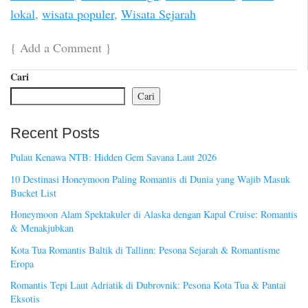
lokal
,
wisata populer
,
Wisata Sejarah
{
Add a Comment
}
Cari
Cari
Recent Posts
Pulau Kenawa NTB: Hidden Gem Savana Laut 2026
10 Destinasi Honeymoon Paling Romantis di Dunia yang Wajib Masuk
Bucket List
Honeymoon Alam Spektakuler di Alaska dengan Kapal Cruise: Romantis
& Menakjubkan
Kota Tua Romantis Baltik di Tallinn: Pesona Sejarah & Romantisme
Eropa
Romantis Tepi Laut Adriatik di Dubrovnik: Pesona Kota Tua & Pantai
Eksotis