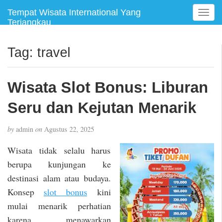
Tempat Wisata International Yang
T
Terjangkau
o
g
g
Tag:
travel
l
e
n
Wisata Slot Bonus: Liburan
a
v
Seru dan Kejutan Menarik
i
g
by
admin
on
Agustus 22, 2025
a
t
Wisata tidak selalu harus
i
berupa kunjungan ke
o
destinasi alam atau budaya.
n
Konsep
slot bonus
kini
mulai menarik perhatian
karena menawarkan