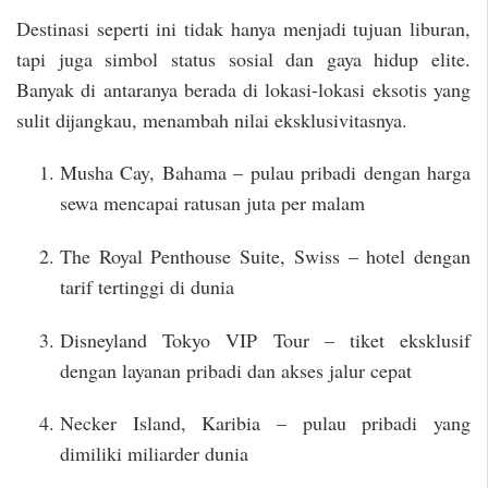
Destinasi seperti ini tidak hanya menjadi tujuan liburan,
tapi juga simbol status sosial dan gaya hidup elite.
Banyak di antaranya berada di lokasi-lokasi eksotis yang
sulit dijangkau, menambah nilai eksklusivitasnya.
Musha Cay, Bahama – pulau pribadi dengan harga
sewa mencapai ratusan juta per malam
The Royal Penthouse Suite, Swiss – hotel dengan
tarif tertinggi di dunia
Disneyland Tokyo VIP Tour – tiket eksklusif
dengan layanan pribadi dan akses jalur cepat
Necker Island, Karibia – pulau pribadi yang
dimiliki miliarder dunia