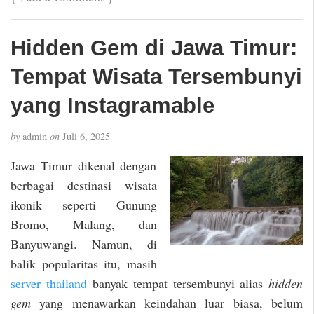
Hidden Gem di Jawa Timur:
Tempat Wisata Tersembunyi
yang Instagramable
by
admin
on
Juli 6, 2025
Jawa Timur dikenal dengan
berbagai destinasi wisata
ikonik seperti Gunung
Bromo, Malang, dan
Banyuwangi. Namun, di
balik popularitas itu, masih
server thailand
banyak tempat tersembunyi alias
hidden
gem
yang menawarkan keindahan luar biasa, belum