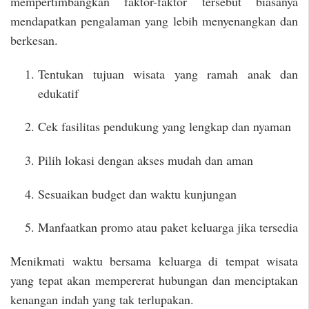
mempertimbangkan faktor-faktor tersebut biasanya
mendapatkan pengalaman yang lebih menyenangkan dan
berkesan.
Tentukan tujuan wisata yang ramah anak dan
edukatif
Cek fasilitas pendukung yang lengkap dan nyaman
Pilih lokasi dengan akses mudah dan aman
Sesuaikan budget dan waktu kunjungan
Manfaatkan promo atau paket keluarga jika tersedia
Menikmati waktu bersama keluarga di tempat wisata
yang tepat akan mempererat hubungan dan menciptakan
kenangan indah yang tak terlupakan.