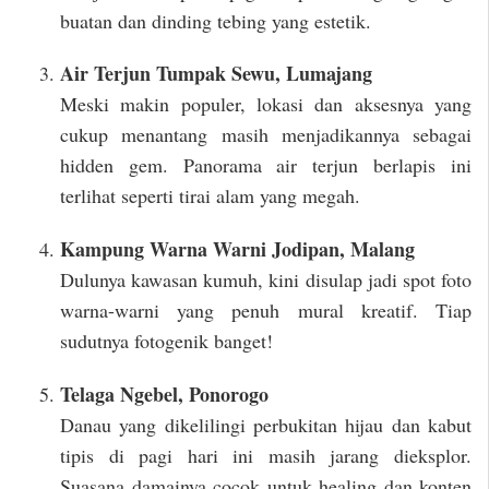
buatan dan dinding tebing yang estetik.
Air Terjun Tumpak Sewu, Lumajang
Meski makin populer, lokasi dan aksesnya yang
cukup menantang masih menjadikannya sebagai
hidden gem. Panorama air terjun berlapis ini
terlihat seperti tirai alam yang megah.
Kampung Warna Warni Jodipan, Malang
Dulunya kawasan kumuh, kini disulap jadi spot foto
warna-warni yang penuh mural kreatif. Tiap
sudutnya fotogenik banget!
Telaga Ngebel, Ponorogo
Danau yang dikelilingi perbukitan hijau dan kabut
tipis di pagi hari ini masih jarang dieksplor.
Suasana damainya cocok untuk healing dan konten