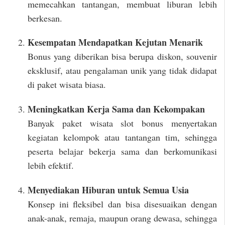
memecahkan tantangan, membuat liburan lebih
berkesan.
Kesempatan Mendapatkan Kejutan Menarik
Bonus yang diberikan bisa berupa diskon, souvenir
eksklusif, atau pengalaman unik yang tidak didapat
di paket wisata biasa.
Meningkatkan Kerja Sama dan Kekompakan
Banyak paket wisata slot bonus menyertakan
kegiatan kelompok atau tantangan tim, sehingga
peserta belajar bekerja sama dan berkomunikasi
lebih efektif.
Menyediakan Hiburan untuk Semua Usia
Konsep ini fleksibel dan bisa disesuaikan dengan
anak-anak, remaja, maupun orang dewasa, sehingga