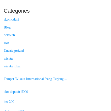
Categories
akomodasi
Blog
Sekolah
slot
Uncategorized
wisata
wisata lokal
Tempat Wisata International Yang Terjang…
slot deposit 5000
bet 200