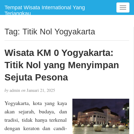
Tempat Wisata International Yang
T
Terjangkau
o
g
g
Tag:
Titik Nol Yogyakarta
l
e
n
Wisata KM 0 Yogyakarta:
a
v
Titik Nol yang Menyimpan
i
g
Sejuta Pesona
a
t
by
admin
on
Januari 21, 2025
i
o
Yogyakarta, kota yang kaya
n
akan sejarah, budaya, dan
tradisi, tidak hanya terkenal
dengan keraton dan candi-