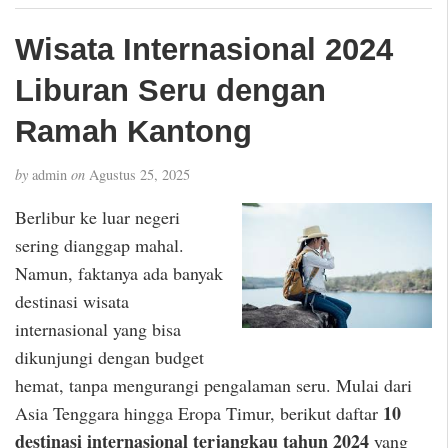
Wisata Internasional 2024
Liburan Seru dengan
Ramah Kantong
by
admin
on
Agustus 25, 2025
Berlibur ke luar negeri
sering dianggap mahal.
Namun, faktanya ada banyak
destinasi wisata
internasional yang bisa
dikunjungi dengan budget
hemat, tanpa mengurangi pengalaman seru. Mulai dari
10
Asia Tenggara hingga Eropa Timur, berikut daftar
destinasi internasional terjangkau tahun 2024
yang