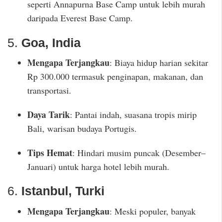
seperti Annapurna Base Camp untuk lebih murah
daripada Everest Base Camp.
5.
Goa, India
Mengapa Terjangkau
: Biaya hidup harian sekitar
Rp 300.000 termasuk penginapan, makanan, dan
transportasi.
Daya Tarik
: Pantai indah, suasana tropis mirip
Bali, warisan budaya Portugis.
Tips Hemat
: Hindari musim puncak (Desember–
Januari) untuk harga hotel lebih murah.
6.
Istanbul, Turki
Mengapa Terjangkau
: Meski populer, banyak