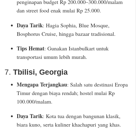
penginapan budget Rp 200.000–300.000/malam
dan street food enak mulai Rp 25.000.
Daya Tarik
: Hagia Sophia, Blue Mosque,
Bosphorus Cruise, hingga bazaar tradisional.
Tips Hemat
: Gunakan Istanbulkart untuk
transportasi umum lebih murah.
7.
Tbilisi, Georgia
Mengapa Terjangkau
: Salah satu destinasi Eropa
Timur dengan biaya rendah; hostel mulai Rp
100.000/malam.
Daya Tarik
: Kota tua dengan bangunan klasik,
biara kuno, serta kuliner khachapuri yang khas.