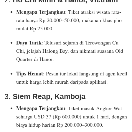
Mengapa Terjangkau
: Tiket atraksi wisata rata-
rata hanya Rp 20.000–50.000, makanan khas pho
mulai Rp 25.000.
Daya Tarik
: Telusuri sejarah di Terowongan Cu
Chi, jelajah Halong Bay, dan nikmati suasana Old
Quarter di Hanoi.
Tips Hemat
: Pesan tur lokal langsung di agen kecil
untuk harga lebih murah daripada aplikasi.
3.
Siem Reap, Kamboja
Mengapa Terjangkau
: Tiket masuk Angkor Wat
seharga USD 37 (Rp 600.000) untuk 1 hari, dengan
biaya hidup harian Rp 200.000–300.000.