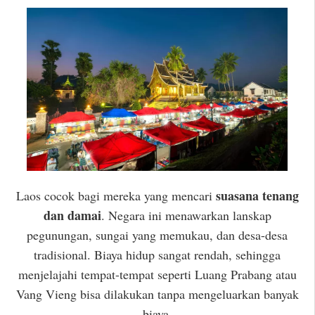
suasana tenang
Laos cocok bagi mereka yang mencari
dan damai
. Negara ini menawarkan lanskap
pegunungan, sungai yang memukau, dan desa-desa
tradisional. Biaya hidup sangat rendah, sehingga
menjelajahi tempat-tempat seperti Luang Prabang atau
Vang Vieng bisa dilakukan tanpa mengeluarkan banyak
biaya.