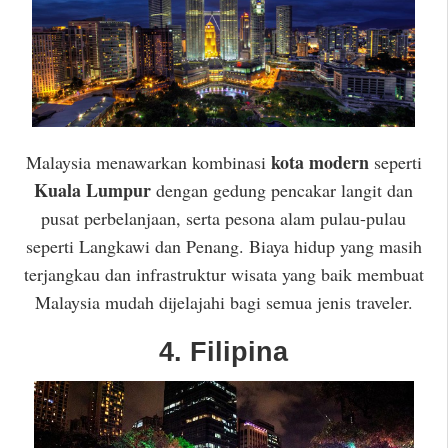
kota modern
Malaysia menawarkan kombinasi
seperti
Kuala Lumpur
dengan gedung pencakar langit dan
pusat perbelanjaan, serta pesona alam pulau-pulau
seperti Langkawi dan Penang. Biaya hidup yang masih
terjangkau dan infrastruktur wisata yang baik membuat
Malaysia mudah dijelajahi bagi semua jenis traveler.
4. Filipina