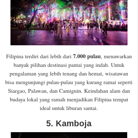
7.000 pulau
Filipina terdiri dari lebih dari
, menawarkan
banyak pilihan destinasi pantai yang indah. Untuk
pengalaman yang lebih tenang dan hemat, wisatawan
bisa mengunjungi pulau-pulau yang kurang ramai seperti
Siargao, Palawan, dan Camiguin. Keindahan alam dan
budaya lokal yang ramah menjadikan Filipina tempat
ideal untuk liburan santai.
5. Kamboja