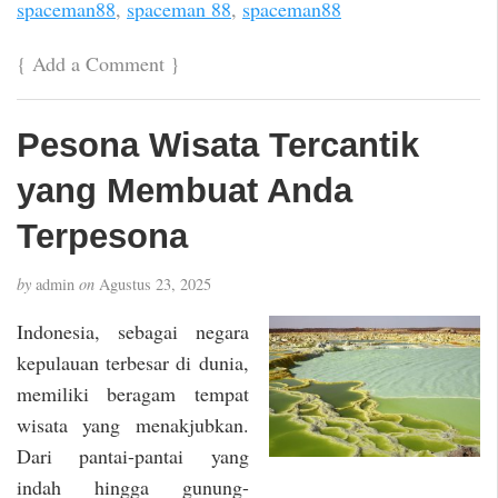
spaceman88
,
spaceman 88
,
spaceman88
{
Add a Comment
}
Pesona Wisata Tercantik
yang Membuat Anda
Terpesona
by
admin
on
Agustus 23, 2025
Indonesia, sebagai negara
kepulauan terbesar di dunia,
memiliki beragam tempat
wisata yang menakjubkan.
Dari pantai-pantai yang
indah hingga gunung-