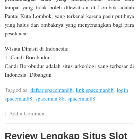
tempat yang tidak boleh dilewatkan di Lombok adalah
Pantai Kuta Lombok, yang terkenal karena pasir putihnya
yang halus dan ombaknya yang menyenangkan bagi para
peselancar.
Wisata Dinasti di Indonesia:
1. Candi Borobudur
Candi Borobudur adalah situs arkeologi yang terbesar di
Indonesia. Dibangun
Tagged as:
daftar spaceman88
,
link spaceman88
,
login
spaceman88
,
spaceman 88
,
spaceman88
{
Add a Comment
}
Review Lengkap Situs Slot