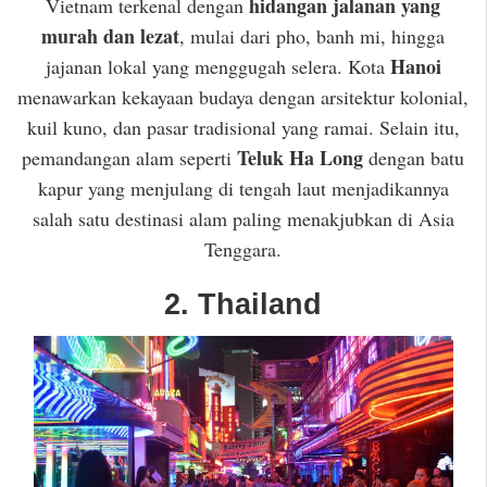
hidangan jalanan yang
Vietnam terkenal dengan
murah dan lezat
, mulai dari pho, banh mi, hingga
Hanoi
jajanan lokal yang menggugah selera. Kota
menawarkan kekayaan budaya dengan arsitektur kolonial,
kuil kuno, dan pasar tradisional yang ramai. Selain itu,
Teluk Ha Long
pemandangan alam seperti
dengan batu
kapur yang menjulang di tengah laut menjadikannya
salah satu destinasi alam paling menakjubkan di Asia
Tenggara.
2. Thailand