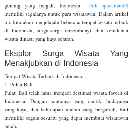
gunung yang megah, Indonesia
link spaceman88
memiliki segalanya untuk para wisatawan. Dalam artikel
ini, kita akan menjelajahi beberapa tempat wisata terbaik
di Indonesia, surga-surga tersembunyi, dan keindahan
wisata dinasti yang kaya sejarah.
Eksplor Surga Wisata Yang
Menakjubkan di Indonesia
Tempat Wisata Terbaik di Indonesia:
1. Pulau Bali
Pulau Bali telah lama menjadi destinasi wisata favorit di
Indonesia. Dengan pantainya yang cantik, budayanya
yang kaya, dan kehidupan malam yang bergairah, Bali
memiliki segala sesuatu yang dapat membuat wisatawan
betah.