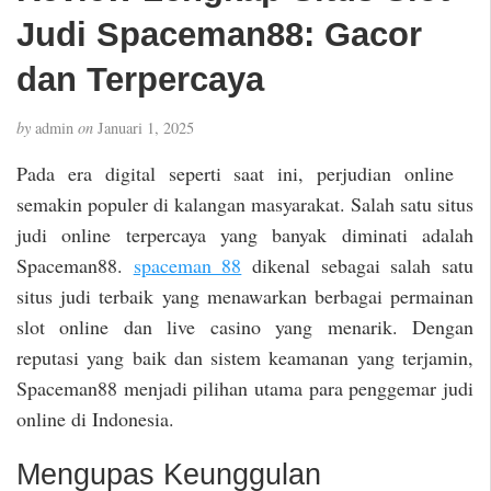
Judi Spaceman88: Gacor
dan Terpercaya
by
admin
on
Januari 1, 2025
Pada era digital seperti saat ini, perjudian online
semakin populer di kalangan masyarakat. Salah satu situs
judi online terpercaya yang banyak diminati adalah
Spaceman88.
spaceman 88
dikenal sebagai salah satu
situs judi terbaik yang menawarkan berbagai permainan
slot online dan live casino yang menarik. Dengan
reputasi yang baik dan sistem keamanan yang terjamin,
Spaceman88 menjadi pilihan utama para penggemar judi
online di Indonesia.
Mengupas Keunggulan