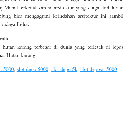
aj Mahal terkenal karena arsitektur yang sangat indah dan
njung bisa mengagumi keindahan arsitektur ini sambil
 budaya India.
ralia
 hutan karang terbesar di dunia yang terletak di lepas
ia. Hutan karang
it 5000
,
slot depo 5000
,
slot depo 5k
,
slot deposit 5000