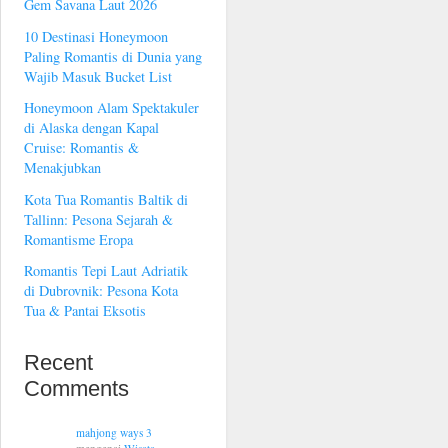
Gem Savana Laut 2026
10 Destinasi Honeymoon
Paling Romantis di Dunia yang
Wajib Masuk Bucket List
Honeymoon Alam Spektakuler
di Alaska dengan Kapal
Cruise: Romantis &
Menakjubkan
Kota Tua Romantis Baltik di
Tallinn: Pesona Sejarah &
Romantisme Eropa
Romantis Tepi Laut Adriatik
di Dubrovnik: Pesona Kota
Tua & Pantai Eksotis
Recent
Comments
mahjong ways 3