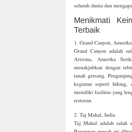
seluruh dunia dan mengapa 
Menikmati Kei
Terbaik
1. Grand Canyon, Amerika 
Grand Canyon adalah sala
Arizona, Amerika Seri
menakjubkan dengan tebi
tanah gersang. Pengunjun
kegiatan seperti hiking,
memiliki fasilitas yang le
restoran.
2. Taj Mahal, India
Taj Mahal adalah salah s
Bangunan megah ini diban