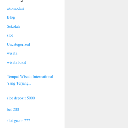
akomodasi
Blog
Sekolah
slot
Uncategorized
wisata
wisata lokal
Tempat Wisata International
Yang Terjang…
slot deposit 5000
bet 200
slot gacor 777