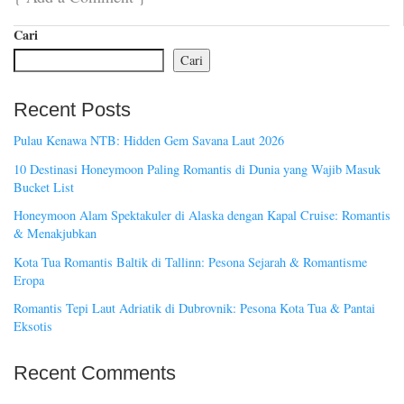
Cari
Cari
Recent Posts
Pulau Kenawa NTB: Hidden Gem Savana Laut 2026
10 Destinasi Honeymoon Paling Romantis di Dunia yang Wajib Masuk
Bucket List
Honeymoon Alam Spektakuler di Alaska dengan Kapal Cruise: Romantis
& Menakjubkan
Kota Tua Romantis Baltik di Tallinn: Pesona Sejarah & Romantisme
Eropa
Romantis Tepi Laut Adriatik di Dubrovnik: Pesona Kota Tua & Pantai
Eksotis
Recent Comments