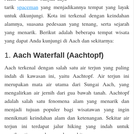
tarik
spaceman
yang menjadikannya tempat yang layak
untuk dikunjungi. Kota ini terkenal dengan keindahan
alamnya, suasana pedesaan yang tenang, serta sejarah
yang menarik. Berikut adalah beberapa tempat wisata
yang dapat Anda kunjungi di Aach dan sekitarnya:
1.
Aach Waterfall (Aachtopf)
Aach terkenal dengan salah satu air terjun yang paling
indah di kawasan ini, yaitu Aachtopf. Air terjun ini
merupakan mata air utama dari Sungai Aach, yang
mengalirkan air jernih dari gua bawah tanah. Aachtopf
adalah salah satu fenomena alam yang menarik dan
menjadi tujuan populer bagi wisatawan yang ingin
menikmati keindahan alam dan ketenangan. Sekitar air
terjun ini terdapat jalur hiking yang indah untuk