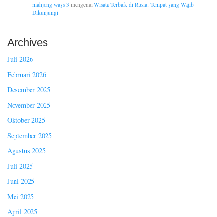
mahjong ways 3
mengenai
Wisata Terbaik di Rusia: Tempat yang Wajib
Dikunjungi
Archives
Juli 2026
Februari 2026
Desember 2025
November 2025
Oktober 2025
September 2025
Agustus 2025
Juli 2025
Juni 2025
Mei 2025
April 2025