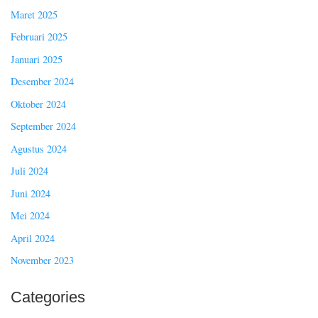
Maret 2025
Februari 2025
Januari 2025
Desember 2024
Oktober 2024
September 2024
Agustus 2024
Juli 2024
Juni 2024
Mei 2024
April 2024
November 2023
Categories