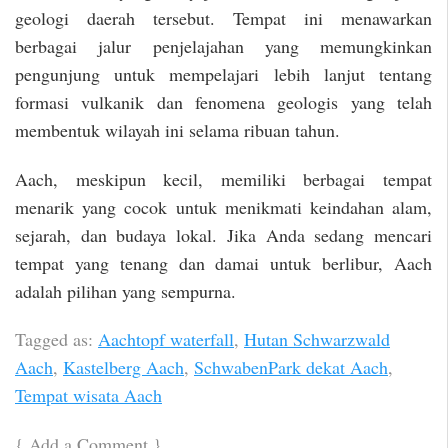
geologi daerah tersebut. Tempat ini menawarkan
berbagai jalur penjelajahan yang memungkinkan
pengunjung untuk mempelajari lebih lanjut tentang
formasi vulkanik dan fenomena geologis yang telah
membentuk wilayah ini selama ribuan tahun.
Aach, meskipun kecil, memiliki berbagai tempat
menarik yang cocok untuk menikmati keindahan alam,
sejarah, dan budaya lokal. Jika Anda sedang mencari
tempat yang tenang dan damai untuk berlibur, Aach
adalah pilihan yang sempurna.
Tagged as:
Aachtopf waterfall
,
Hutan Schwarzwald
Aach
,
Kastelberg Aach
,
SchwabenPark dekat Aach
,
Tempat wisata Aach
{
Add a Comment
}