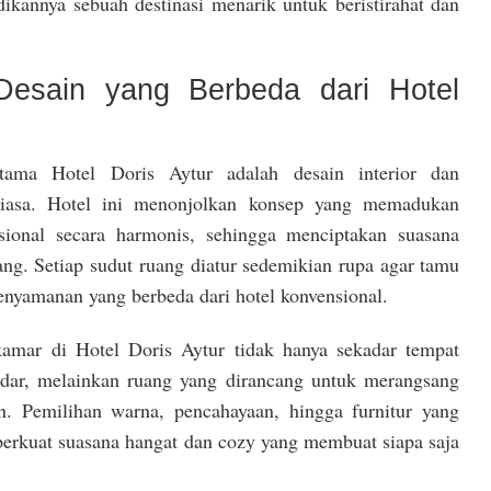
ikannya sebuah destinasi menarik untuk beristirahat dan
Desain yang Berbeda dari Hotel
tama Hotel Doris Aytur adalah desain interior dan
 biasa. Hotel ini menonjolkan konsep yang memadukan
sional secara harmonis, sehingga menciptakan suasana
g. Setiap sudut ruang diatur sedemikian rupa agar tamu
nyamanan yang berbeda dari hotel konvensional.
amar di Hotel Doris Aytur tidak hanya sekadar tempat
andar, melainkan ruang yang dirancang untuk merangsang
an. Pemilihan warna, pencahayaan, hingga furnitur yang
rkuat suasana hangat dan cozy yang membuat siapa saja