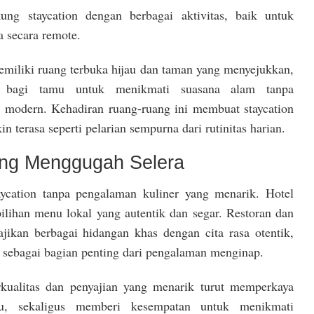
ung staycation dengan berbagai aktivitas, baik untuk
a secara remote.
 memiliki ruang terbuka hijau dan taman yang menyejukkan,
 bagi tamu untuk menikmati suasana alam tanpa
modern. Kehadiran ruang-ruang ini membuat staycation
n terasa seperti pelarian sempurna dari rutinitas harian.
ang Menggugah Selera
aycation tanpa pengalaman kuliner yang menarik. Hotel
lihan menu lokal yang autentik dan segar. Restoran dan
jikan berbagai hidangan khas dengan cita rasa otentik,
ebagai bagian penting dari pengalaman menginap.
kualitas dan penyajian yang menarik turut memperkaya
u, sekaligus memberi kesempatan untuk menikmati