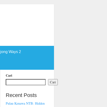
jong Ways 2
Cari
Cari
Recent Posts
Pulau Kenawa NTB: Hidden