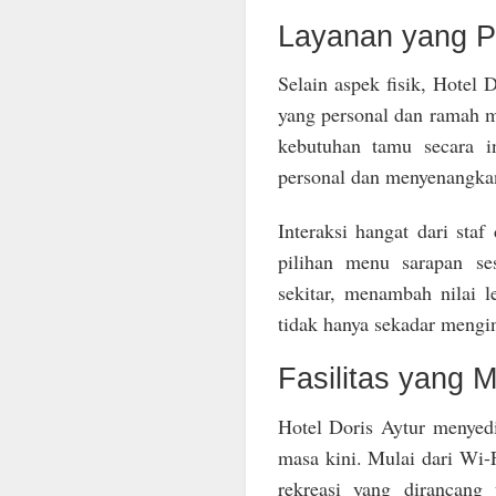
Layanan yang P
Selain aspek fisik, Hotel
yang personal dan ramah m
kebutuhan tamu secara i
personal dan menyenangka
Interaksi hangat dari staf
pilihan menu sarapan se
sekitar, menambah nilai 
tidak hanya sekadar mengi
Fasilitas yang
Hotel Doris Aytur menyed
masa kini. Mulai dari Wi-F
rekreasi yang dirancang 