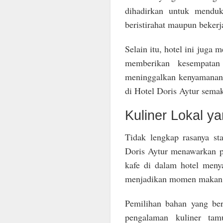
dihadirkan untuk menduk
beristirahat maupun bekerj
Selain itu, hotel ini juga
memberikan kesempatan
meninggalkan kenyamanan 
di Hotel Doris Aytur semaki
Kuliner Lokal y
Tidak lengkap rasanya st
Doris Aytur menawarkan pi
kafe di dalam hotel menya
menjadikan momen makan s
Pemilihan bahan yang ber
pengalaman kuliner tam