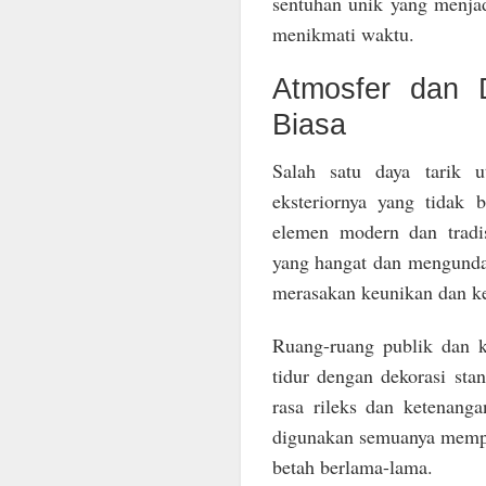
sentuhan unik yang menjad
menikmati waktu.
Atmosfer dan 
Biasa
Salah satu daya tarik u
eksteriornya yang tidak
elemen modern dan tradi
yang hangat dan mengundan
merasakan keunikan dan ke
Ruang-ruang publik dan k
tidur dengan dekorasi st
rasa rileks dan ketenang
digunakan semuanya mempe
betah berlama-lama.