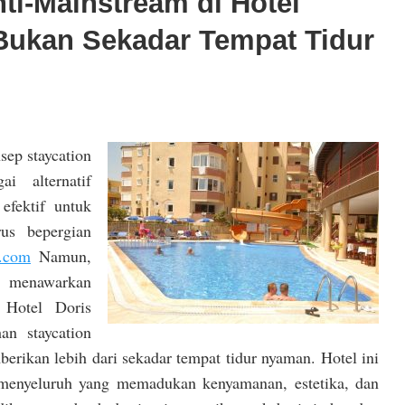
ti-Mainstream di Hotel
 Bukan Sekadar Tempat Tidur
sep staycation
i alternatif
efektif untuk
us bepergian
r.com
Namun,
n menawarkan
 Hotel Doris
an staycation
erikan lebih dari sekadar tempat tidur nyaman. Hotel ini
enyeluruh yang memadukan kenyamanan, estetika, dan