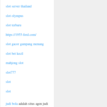
slot server thailand
slot olympus
slot terbaru
https://1955-ford.com/
slot gacor gampang menang
slot bet kecil
mahjong slot
slot777
slot
slot
judi bola
adalah situs agen judi