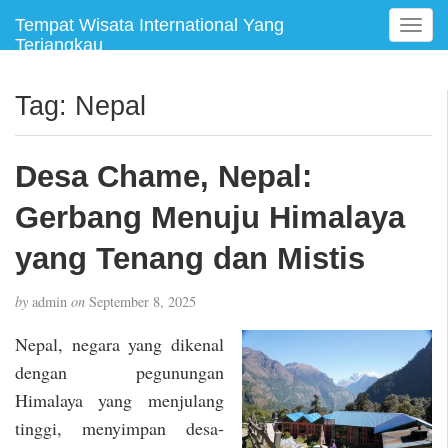
Tempat Wisata International Yang
T
Terjangkau
o
g
g
Tag:
Nepal
l
e
n
Desa Chame, Nepal:
a
v
Gerbang Menuju Himalaya
i
g
yang Tenang dan Mistis
a
t
by
admin
on
September 8, 2025
i
o
Nepal, negara yang dikenal
n
dengan pegunungan
Himalaya yang menjulang
tinggi, menyimpan desa-