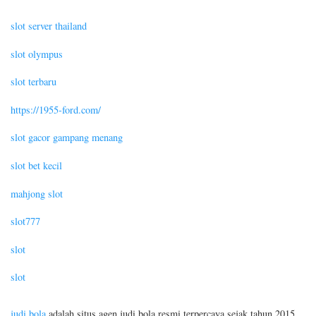
slot server thailand
slot olympus
slot terbaru
https://1955-ford.com/
slot gacor gampang menang
slot bet kecil
mahjong slot
slot777
slot
slot
judi bola
adalah situs agen judi bola resmi terpercaya sejak tahun 2015