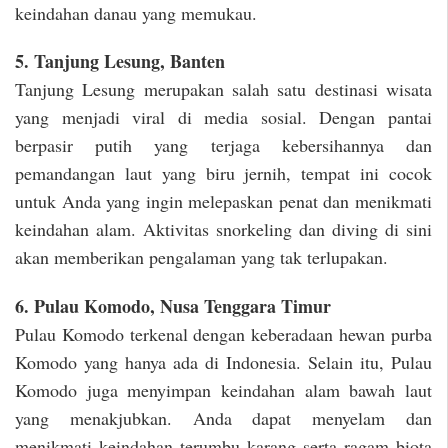
keindahan danau yang memukau.
5. Tanjung Lesung, Banten
Tanjung Lesung merupakan salah satu destinasi wisata
yang menjadi viral di media sosial. Dengan pantai
berpasir putih yang terjaga kebersihannya dan
pemandangan laut yang biru jernih, tempat ini cocok
untuk Anda yang ingin melepaskan penat dan menikmati
keindahan alam. Aktivitas snorkeling dan diving di sini
akan memberikan pengalaman yang tak terlupakan.
6. Pulau Komodo, Nusa Tenggara Timur
Pulau Komodo terkenal dengan keberadaan hewan purba
Komodo yang hanya ada di Indonesia. Selain itu, Pulau
Komodo juga menyimpan keindahan alam bawah laut
yang menakjubkan. Anda dapat menyelam dan
menikmati keindahan terumbu karang serta ragam biota