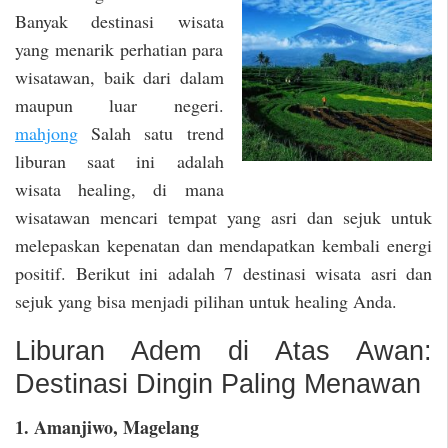
Banyak destinasi wisata
yang menarik perhatian para
wisatawan, baik dari dalam
maupun luar negeri.
mahjong
Salah satu trend
liburan saat ini adalah
wisata healing, di mana
wisatawan mencari tempat yang asri dan sejuk untuk
melepaskan kepenatan dan mendapatkan kembali energi
positif. Berikut ini adalah 7 destinasi wisata asri dan
sejuk yang bisa menjadi pilihan untuk healing Anda.
Liburan Adem di Atas Awan:
Destinasi Dingin Paling Menawan
1. Amanjiwo, Magelang