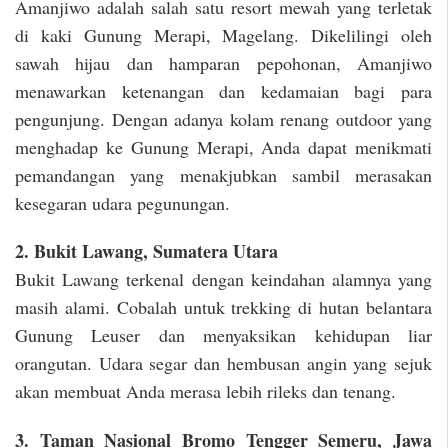
Amanjiwo adalah salah satu resort mewah yang terletak
di kaki Gunung Merapi, Magelang. Dikelilingi oleh
sawah hijau dan hamparan pepohonan, Amanjiwo
menawarkan ketenangan dan kedamaian bagi para
pengunjung. Dengan adanya kolam renang outdoor yang
menghadap ke Gunung Merapi, Anda dapat menikmati
pemandangan yang menakjubkan sambil merasakan
kesegaran udara pegunungan.
2. Bukit Lawang, Sumatera Utara
Bukit Lawang terkenal dengan keindahan alamnya yang
masih alami. Cobalah untuk trekking di hutan belantara
Gunung Leuser dan menyaksikan kehidupan liar
orangutan. Udara segar dan hembusan angin yang sejuk
akan membuat Anda merasa lebih rileks dan tenang.
3. Taman Nasional Bromo Tengger Semeru, Jawa