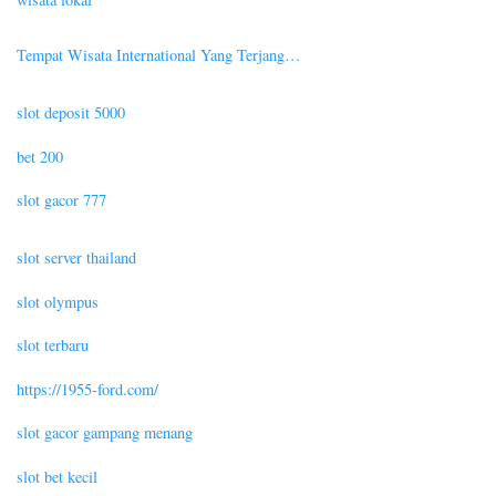
Tempat Wisata International Yang Terjang…
slot deposit 5000
bet 200
slot gacor 777
slot server thailand
slot olympus
slot terbaru
https://1955-ford.com/
slot gacor gampang menang
slot bet kecil