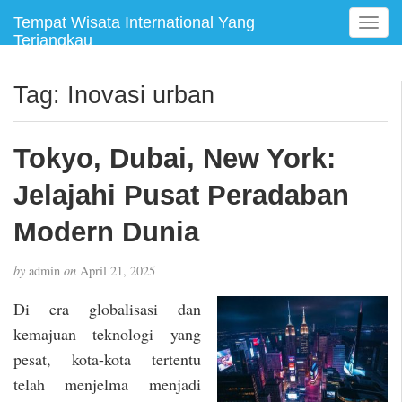
Tempat Wisata International Yang
T
Terjangkau
o
g
g
Tag:
Inovasi urban
l
e
n
Tokyo, Dubai, New York:
a
v
Jelajahi Pusat Peradaban
i
g
Modern Dunia
a
t
by
admin
on
April 21, 2025
i
o
Di era globalisasi dan
n
kemajuan teknologi yang
pesat, kota-kota tertentu
telah menjelma menjadi