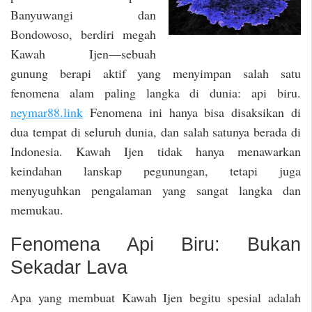
Banyuwangi dan
Bondowoso, berdiri megah
Kawah Ijen—sebuah
gunung berapi aktif yang menyimpan salah satu
fenomena alam paling langka di dunia: api biru.
neymar88.link
Fenomena ini hanya bisa disaksikan di
dua tempat di seluruh dunia, dan salah satunya berada di
Indonesia. Kawah Ijen tidak hanya menawarkan
keindahan lanskap pegunungan, tetapi juga
menyuguhkan pengalaman yang sangat langka dan
memukau.
Fenomena Api Biru: Bukan
Sekadar Lava
Apa yang membuat Kawah Ijen begitu spesial adalah