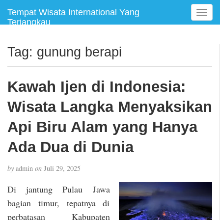
Tempat Wisata International Yang
T
Terjangkau
o
g
g
Tag:
gunung berapi
l
e
n
Kawah Ijen di Indonesia:
a
v
Wisata Langka Menyaksikan
i
g
Api Biru Alam yang Hanya
a
Ada Dua di Dunia
t
i
o
by
admin
on
Juli 29, 2025
n
Di jantung Pulau Jawa
bagian timur, tepatnya di
perbatasan Kabupaten