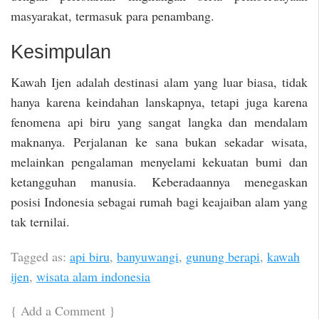
masyarakat, termasuk para penambang.
Kesimpulan
Kawah Ijen adalah destinasi alam yang luar biasa, tidak
hanya karena keindahan lanskapnya, tetapi juga karena
fenomena api biru yang sangat langka dan mendalam
maknanya. Perjalanan ke sana bukan sekadar wisata,
melainkan pengalaman menyelami kekuatan bumi dan
ketangguhan manusia. Keberadaannya menegaskan
posisi Indonesia sebagai rumah bagi keajaiban alam yang
tak ternilai.
Tagged as:
api biru
,
banyuwangi
,
gunung berapi
,
kawah
ijen
,
wisata alam indonesia
{
Add a Comment
}