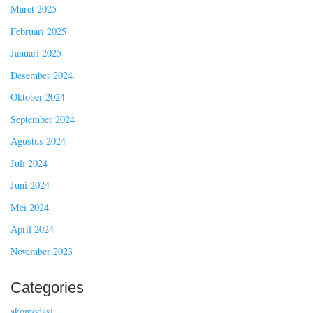
Maret 2025
Februari 2025
Januari 2025
Desember 2024
Oktober 2024
September 2024
Agustus 2024
Juli 2024
Juni 2024
Mei 2024
April 2024
November 2023
Categories
akomodasi