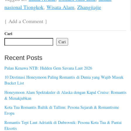
nasional Tiongkok
,
Wisata Alam
,
Zhangjiajie
{
Add a Comment
}
Cari
Cari
Recent Posts
Pulau Kenawa NTB: Hidden Gem Savana Laut 2026
10 Destinasi Honeymoon Paling Romantis di Dunia yang Wajib Masuk
Bucket List
Honeymoon Alam Spektakuler di Alaska dengan Kapal Cruise: Romantis
& Menakjubkan
Kota Tua Romantis Baltik di Tallinn: Pesona Sejarah & Romantisme
Eropa
Romantis Tepi Laut Adriatik di Dubrovnik: Pesona Kota Tua & Pantai
Eksotis