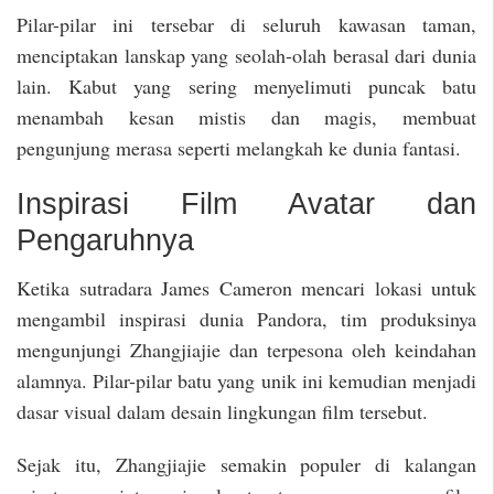
Pilar-pilar ini tersebar di seluruh kawasan taman,
menciptakan lanskap yang seolah-olah berasal dari dunia
lain. Kabut yang sering menyelimuti puncak batu
menambah kesan mistis dan magis, membuat
pengunjung merasa seperti melangkah ke dunia fantasi.
Inspirasi Film Avatar dan
Pengaruhnya
Ketika sutradara James Cameron mencari lokasi untuk
mengambil inspirasi dunia Pandora, tim produksinya
mengunjungi Zhangjiajie dan terpesona oleh keindahan
alamnya. Pilar-pilar batu yang unik ini kemudian menjadi
dasar visual dalam desain lingkungan film tersebut.
Sejak itu, Zhangjiajie semakin populer di kalangan