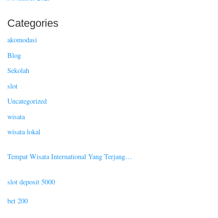
Categories
akomodasi
Blog
Sekolah
slot
Uncategorized
wisata
wisata lokal
Tempat Wisata International Yang Terjang…
slot deposit 5000
bet 200