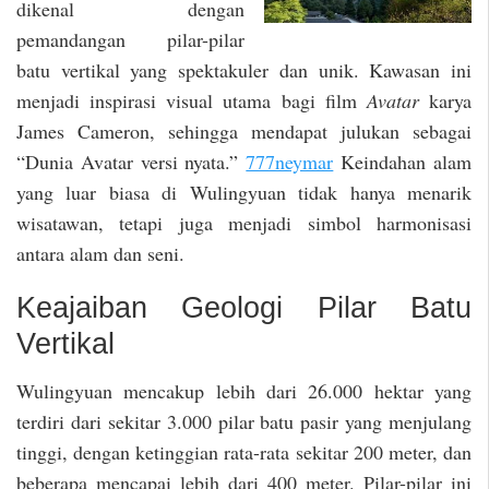
dikenal dengan
pemandangan pilar-pilar
batu vertikal yang spektakuler dan unik. Kawasan ini
menjadi inspirasi visual utama bagi film
Avatar
karya
James Cameron, sehingga mendapat julukan sebagai
“Dunia Avatar versi nyata.”
777neymar
Keindahan alam
yang luar biasa di Wulingyuan tidak hanya menarik
wisatawan, tetapi juga menjadi simbol harmonisasi
antara alam dan seni.
Keajaiban Geologi Pilar Batu
Vertikal
Wulingyuan mencakup lebih dari 26.000 hektar yang
terdiri dari sekitar 3.000 pilar batu pasir yang menjulang
tinggi, dengan ketinggian rata-rata sekitar 200 meter, dan
beberapa mencapai lebih dari 400 meter. Pilar-pilar ini