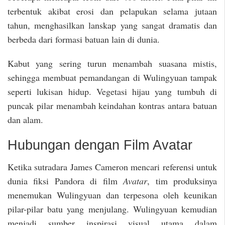
terbentuk akibat erosi dan pelapukan selama jutaan
tahun, menghasilkan lanskap yang sangat dramatis dan
berbeda dari formasi batuan lain di dunia.
Kabut yang sering turun menambah suasana mistis,
sehingga membuat pemandangan di Wulingyuan tampak
seperti lukisan hidup. Vegetasi hijau yang tumbuh di
puncak pilar menambah keindahan kontras antara batuan
dan alam.
Hubungan dengan Film Avatar
Ketika sutradara James Cameron mencari referensi untuk
dunia fiksi Pandora di film
Avatar
, tim produksinya
menemukan Wulingyuan dan terpesona oleh keunikan
pilar-pilar batu yang menjulang. Wulingyuan kemudian
menjadi sumber inspirasi visual utama dalam