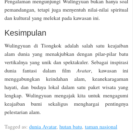
Pengalaman mengunjungi Wulingyuan bukan hanya soal
pemandangan, tetapi juga menyentuh nilai-nilai spiritual
dan kultural yang melekat pada kawasan ini.
Kesimpulan
Wulingyuan di Tiongkok adalah salah satu keajaiban
alam dunia yang menakjubkan dengan pilar-pilar batu
vertikalnya yang unik dan spektakuler. Sebagai inspirasi
dunia fantasi dalam film
Avatar
, kawasan ini
menggabungkan keindahan alam, keanekaragaman
hayati, dan budaya lokal dalam satu paket wisata yang
lengkap. Wulingyuan mengajak kita untuk mengagumi
keajaiban bumi sekaligus menghargai pentingnya
pelestarian alam.
Tagged as:
dunia Avatar
,
hutan batu
,
taman nasional