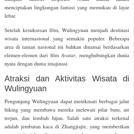
menciptakan lingkungan fantasi yang memukau di layar
lebar.
Setelah kesuksesan film, Wulingyuan menjadi destinasi
wisata internasional yang semakin populer. Beberapa
area di taman nasional ini bahkan dinamai berdasarkan
elemen-elemen dari film
Avatar
, menghubungkan dunia
nyata dengan dunia imajinasi.
Atraksi dan Aktivitas Wisata di
Wulingyuan
Pengunjung Wulingyuan dapat menikmati berbagai jalur
hiking yang membawa mereka melewati pilar batu, air
terjun, dan lembah hijau. Salah satu atraksi terkenal
adalah jembatan kaca di Zhangjiajie, yang memberikan