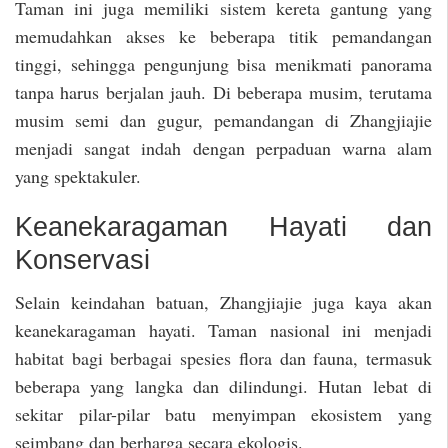
Taman ini juga memiliki sistem kereta gantung yang
memudahkan akses ke beberapa titik pemandangan
tinggi, sehingga pengunjung bisa menikmati panorama
tanpa harus berjalan jauh. Di beberapa musim, terutama
musim semi dan gugur, pemandangan di Zhangjiajie
menjadi sangat indah dengan perpaduan warna alam
yang spektakuler.
Keanekaragaman Hayati dan
Konservasi
Selain keindahan batuan, Zhangjiajie juga kaya akan
keanekaragaman hayati. Taman nasional ini menjadi
habitat bagi berbagai spesies flora dan fauna, termasuk
beberapa yang langka dan dilindungi. Hutan lebat di
sekitar pilar-pilar batu menyimpan ekosistem yang
seimbang dan berharga secara ekologis.