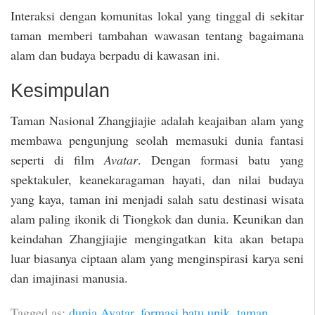
Interaksi dengan komunitas lokal yang tinggal di sekitar
taman memberi tambahan wawasan tentang bagaimana
alam dan budaya berpadu di kawasan ini.
Kesimpulan
Taman Nasional Zhangjiajie adalah keajaiban alam yang
membawa pengunjung seolah memasuki dunia fantasi
seperti di film
Avatar
. Dengan formasi batu yang
spektakuler, keanekaragaman hayati, dan nilai budaya
yang kaya, taman ini menjadi salah satu destinasi wisata
alam paling ikonik di Tiongkok dan dunia. Keunikan dan
keindahan Zhangjiajie mengingatkan kita akan betapa
luar biasanya ciptaan alam yang menginspirasi karya seni
dan imajinasi manusia.
Tagged as:
dunia Avatar
,
formasi batu unik
,
taman