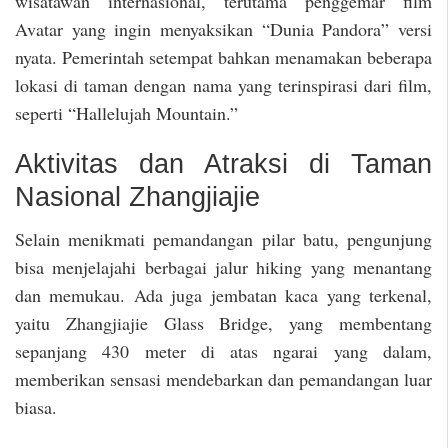
wisatawan internasional, terutama penggemar film
Avatar yang ingin menyaksikan “Dunia Pandora” versi
nyata. Pemerintah setempat bahkan menamakan beberapa
lokasi di taman dengan nama yang terinspirasi dari film,
seperti “Hallelujah Mountain.”
Aktivitas dan Atraksi di Taman
Nasional Zhangjiajie
Selain menikmati pemandangan pilar batu, pengunjung
bisa menjelajahi berbagai jalur hiking yang menantang
dan memukau. Ada juga jembatan kaca yang terkenal,
yaitu Zhangjiajie Glass Bridge, yang membentang
sepanjang 430 meter di atas ngarai yang dalam,
memberikan sensasi mendebarkan dan pemandangan luar
biasa.