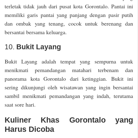
terletak tidak jauh dari pusat kota Gorontalo. Pantai ini
memiliki garis pantai yang panjang dengan pasir putih
dan ombak yang tenang, cocok untuk berenang dan
bersantai bersama keluarga.
10.
Bukit Layang
Bukit Layang adalah tempat yang sempurna untuk
menikmati pemandangan matahari terbenam dan
panorama kota Gorontalo dari ketinggian. Bukit ini
sering dikunjungi oleh wisatawan yang ingin bersantai
sambil menikmati pemandangan yang indah, terutama
saat sore hari.
Kuliner Khas Gorontalo yang
Harus Dicoba