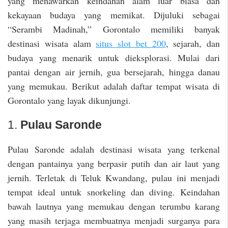
yang menawarkan keindahan alam luar biasa dan
kekayaan budaya yang memikat. Dijuluki sebagai
“Serambi Madinah,” Gorontalo memiliki banyak
destinasi wisata alam
situs slot bet 200
, sejarah, dan
budaya yang menarik untuk dieksplorasi. Mulai dari
pantai dengan air jernih, gua bersejarah, hingga danau
yang memukau. Berikut adalah daftar tempat wisata di
Gorontalo yang layak dikunjungi.
1.
Pulau Saronde
Pulau Saronde adalah destinasi wisata yang terkenal
dengan pantainya yang berpasir putih dan air laut yang
jernih. Terletak di Teluk Kwandang, pulau ini menjadi
tempat ideal untuk snorkeling dan diving. Keindahan
bawah lautnya yang memukau dengan terumbu karang
yang masih terjaga membuatnya menjadi surganya para