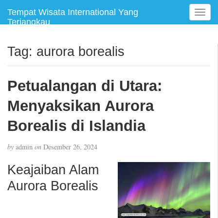
Tempat Wisata International Yang
T
Terjangkau
o
g
g
Tag:
aurora borealis
l
e
n
Petualangan di Utara:
a
v
Menyaksikan Aurora
i
g
Borealis di Islandia
a
t
by
admin
on
Desember 26, 2024
i
o
Keajaiban Alam
n
Aurora Borealis