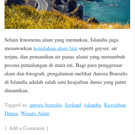
Selain fenomena alam yang memukau, Islandia juga
menawarkan
keindahan alam lain
seperti geyser, air
terjun, dan pemandian air panas alami yang menambah
pesona petualangan di utara ini. Bagi para penggemar
alam dan fotografi, pengalaman melihat Aurora Borealis
di Islandia adalah salah satu keajaiban dunia yang patut
dinantikan.
Tagged as:
aurora borealis
,
Iceland
,
islandia
,
Keajaiban
Dunia
,
Wisata Alam
{
Add a Comment
}