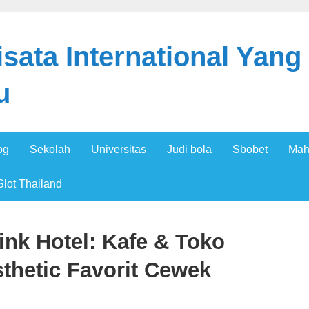
sata International Yang
u
og
Sekolah
Universitas
Judi bola
Sbobet
Mah
Slot Thailand
ink Hotel: Kafe & Toko
thetic Favorit Cewek