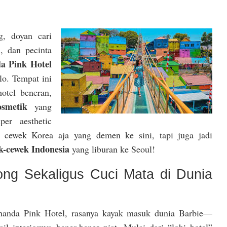
, doyan cari
n, dan pecinta
da Pink Hotel
lo. Tempat ini
otel beneran,
smetik
yang
per aesthetic
cewek Korea aja yang demen ke sini, tapi juga jadi
ek-cewek Indonesia
yang liburan ke Seoul!
ng Sekaligus Cuci Mata di Dunia
enanda Pink Hotel, rasanya kayak masuk dunia Barbie—
il interiornya bener-bener niat. Mulai dari “lobi hotel”