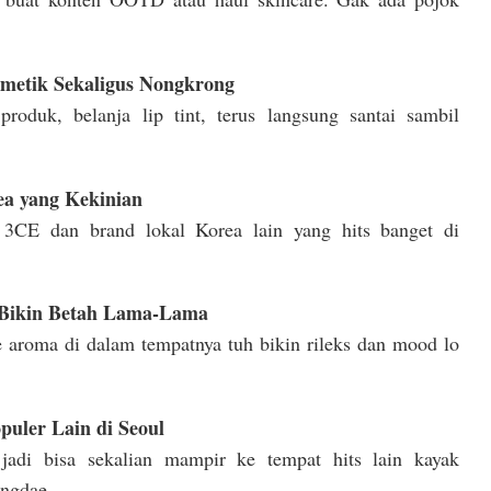
metik Sekaligus Nongkrong
produk, belanja lip tint, terus langsung santai sambil
a yang Kekinian
 3CE dan brand lokal Korea lain yang hits banget di
 Bikin Betah Lama-Lama
 aroma di dalam tempatnya tuh bikin rileks dan mood lo
puler Lain di Seoul
, jadi bisa sekalian mampir ke tempat hits lain kayak
ngdae.