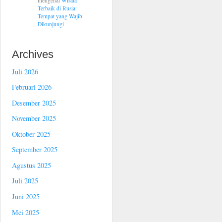
mengenai
Wisata
Terbaik di Rusia:
Tempat yang Wajib
Dikunjungi
Archives
Juli 2026
Februari 2026
Desember 2025
November 2025
Oktober 2025
September 2025
Agustus 2025
Juli 2025
Juni 2025
Mei 2025