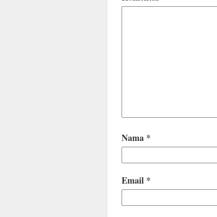
Nama
*
Email
*