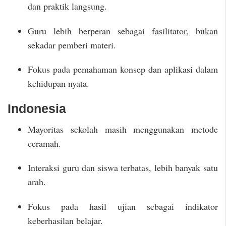
dan praktik langsung.
Guru lebih berperan sebagai fasilitator, bukan
sekadar pemberi materi.
Fokus pada pemahaman konsep dan aplikasi dalam
kehidupan nyata.
Indonesia
Mayoritas sekolah masih menggunakan metode
ceramah.
Interaksi guru dan siswa terbatas, lebih banyak satu
arah.
Fokus pada hasil ujian sebagai indikator
keberhasilan belajar.