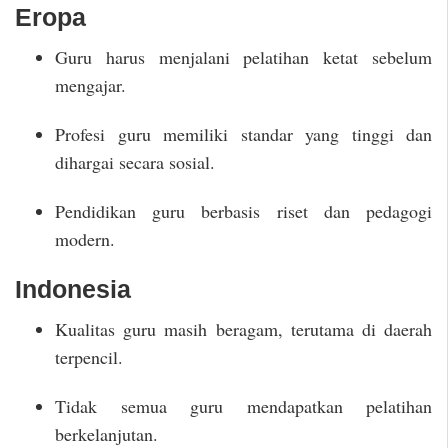
Eropa
Guru harus menjalani pelatihan ketat sebelum
mengajar.
Profesi guru memiliki standar yang tinggi dan
dihargai secara sosial.
Pendidikan guru berbasis riset dan pedagogi
modern.
Indonesia
Kualitas guru masih beragam, terutama di daerah
terpencil.
Tidak semua guru mendapatkan pelatihan
berkelanjutan.