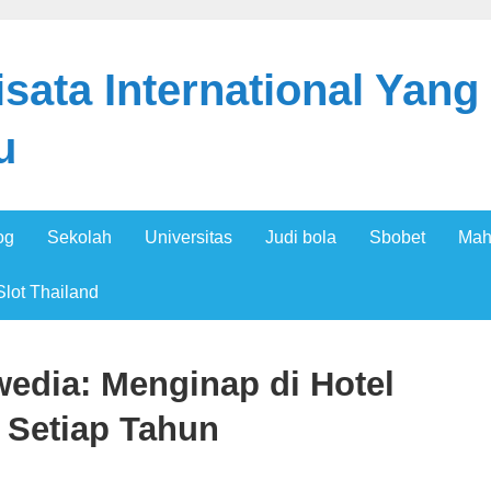
sata International Yang
u
og
Sekolah
Universitas
Judi bola
Sbobet
Mah
Slot Thailand
wedia: Menginap di Hotel
 Setiap Tahun