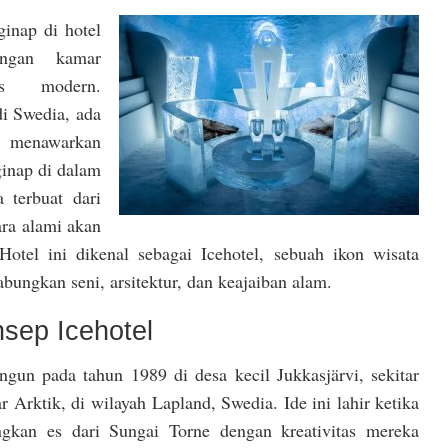
inap di hotel
engan kamar
as modern.
 Swedia, ada
g menawarkan
inap di dalam
 terbuat dari
ara alami akan
Hotel ini dikenal sebagai Icehotel, sebuah ikon wisata
ungkan seni, arsitektur, dan keajaiban alam.
sep Icehotel
angun pada tahun 1989 di desa kecil Jukkasjärvi, sekitar
r Arktik, di wilayah Lapland, Swedia. Ide ini lahir ketika
gkan es dari Sungai Torne dengan kreativitas mereka