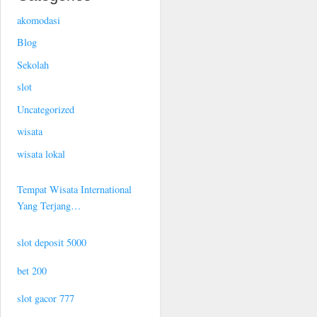
akomodasi
Blog
Sekolah
slot
Uncategorized
wisata
wisata lokal
Tempat Wisata International
Yang Terjang…
slot deposit 5000
bet 200
slot gacor 777