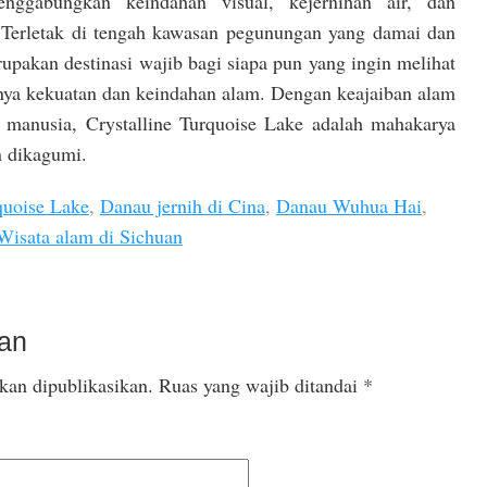
nggabungkan keindahan visual, kejernihan air, dan
 Terletak di tengah kawasan pegunungan yang damai dan
upakan destinasi wajib bagi siapa pun yang ingin melihat
anya kekuatan dan keindahan alam. Dengan keajaiban alam
a manusia, Crystalline Turquoise Lake adalah mahakarya
n dikagumi.
quoise Lake
,
Danau jernih di Cina
,
Danau Wuhua Hai
,
Wisata alam di Sichuan
san
kan dipublikasikan.
Ruas yang wajib ditandai
*