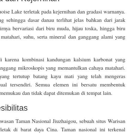
oise Lake terletak pada kejernihan dan gradasi warnanya.
ng sehingga dasar danau terlihat jelas bahkan dari jarak
rnya bervariasi dari biru muda, hijau toska, hingga biru
t matahari, suhu, serta mineral dan ganggang alami yang
di karena kombinasi kandungan kalsium karbonat yang
ganggang mikroskopis yang memantulkan cahaya matahari.
 yang tertutup batang kayu mati yang telah mengeras
ual tersendiri. Semua elemen ini bersatu membentuk
emukau dan tidak dapat ditemukan di tempat lain.
ibilitas
awasan Taman Nasional Jiuzhaigou, sebuah situs Warisan
tak di barat daya Cina. Taman nasional ini terkenal