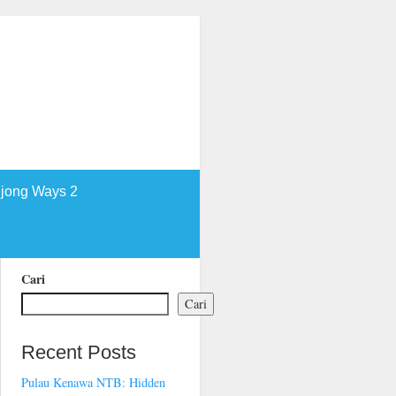
jong Ways 2
Cari
Cari
Recent Posts
Pulau Kenawa NTB: Hidden