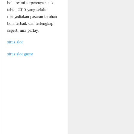
bola resmi terpercaya sejak
tahun 2015 yang selalu
menyediakan pasaran taruhan
bola terbaik dan terlengkap
seperti mix parlay.
situs slot
situs slot gacor