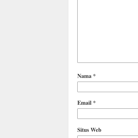
Nama
*
Email
*
Situs Web