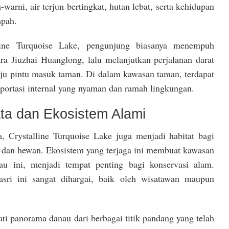
arni, air terjun bertingkat, hutan lebat, serta kehidupan
mpah.
line Turquoise Lake, pengunjung biasanya menempuh
ra Jiuzhai Huanglong, lalu melanjutkan perjalanan darat
ju pintu masuk taman. Di dalam kawasan taman, terdapat
nsportasi internal yang nyaman dan ramah lingkungan.
ta dan Ekosistem Alami
a, Crystalline Turquoise Lake juga menjadi habitat bagi
 dan hewan. Ekosistem yang terjaga ini membuat kawasan
au ini, menjadi tempat penting bagi konservasi alam.
sri ini sangat dihargai, baik oleh wisatawan maupun
i panorama danau dari berbagai titik pandang yang telah