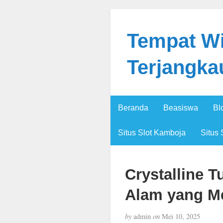
Tempat Wi
Terjangka
Beranda
Beasiswa
Bl
Situs Slot Kamboja
Situs 
Crystalline T
Alam yang Me
by
admin
on
Mei 10, 2025