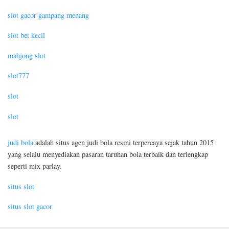
slot gacor gampang menang
slot bet kecil
mahjong slot
slot777
slot
slot
judi bola
adalah situs agen judi bola resmi terpercaya sejak tahun 2015
yang selalu menyediakan pasaran taruhan bola terbaik dan terlengkap
seperti mix parlay.
situs slot
situs slot gacor