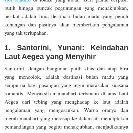
putih hingga puncak pegunungan yang menakjubkan,
berikut adalah lima destinasi bulan madu yang penuh
kenangan dan pastinya akan memberikan pengalaman
yang tak terlupakan.
1. Santorini, Yunani: Keindahan
Laut Aegea yang Menyihir
Santorini, dengan bangunan putih khas dan atap biru
yang mencolok, adalah destinasi bulan madu yang
sempurna bagi pasangan yang ingin merasakan suasana
romantis. Menyaksikan matahari terbenam di atas Laut
Aegea dari tebing yang menghadap ke laut adalah
pengalaman yang mengesankan. Warna oranye dan
merah matahari yang meresap ke dalam air menciptakan
pemandangan yang begitu menakjubkan, menjadikannya