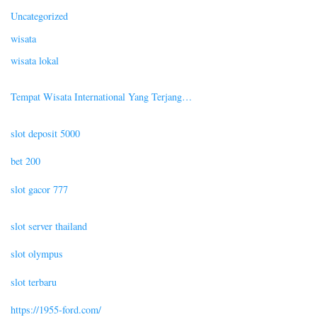
Uncategorized
wisata
wisata lokal
Tempat Wisata International Yang Terjang…
slot deposit 5000
bet 200
slot gacor 777
slot server thailand
slot olympus
slot terbaru
https://1955-ford.com/