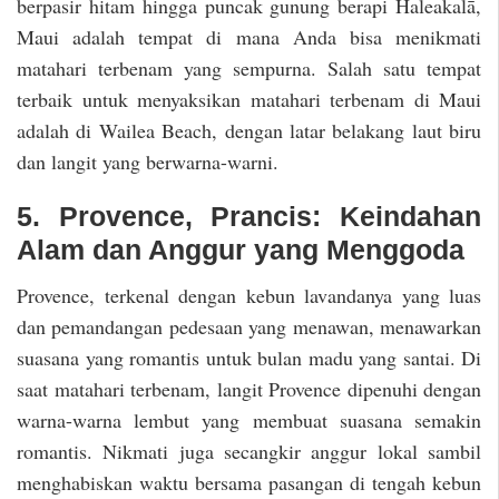
berpasir hitam hingga puncak gunung berapi Haleakalā,
Maui adalah tempat di mana Anda bisa menikmati
matahari terbenam yang sempurna. Salah satu tempat
terbaik untuk menyaksikan matahari terbenam di Maui
adalah di Wailea Beach, dengan latar belakang laut biru
dan langit yang berwarna-warni.
5. Provence, Prancis: Keindahan
Alam dan Anggur yang Menggoda
Provence, terkenal dengan kebun lavandanya yang luas
dan pemandangan pedesaan yang menawan, menawarkan
suasana yang romantis untuk bulan madu yang santai. Di
saat matahari terbenam, langit Provence dipenuhi dengan
warna-warna lembut yang membuat suasana semakin
romantis. Nikmati juga secangkir anggur lokal sambil
menghabiskan waktu bersama pasangan di tengah kebun