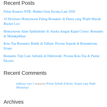
Recent Posts
Pulau Kenawa NTB: Hidden Gem Savana Laut 2026
10 Destinasi Honeymoon Paling Romantis di Dunia yang Wajib Masuk
Bucket List
Honeymoon Alam Spektakuler di Alaska dengan Kapal Cruise: Romantis
& Menakjubkan
Kota Tua Romantis Baltik di Tallinn: Pesona Sejarah & Romantisme
Eropa
Romantis Tepi Laut Adriatik di Dubrovnik: Pesona Kota Tua & Pantai
Eksotis
Recent Comments
mahjong ways 3
mengenai
Wisata Terbaik di Rusia: Tempat yang Wajib
Dikunjungi
Archives