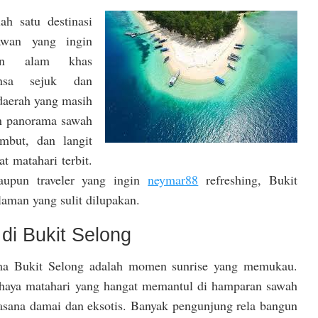
ah satu destinasi
tawan yang ingin
gan alam khas
nsa sejuk dan
daerah yang masih
an panorama sawah
embut, dan langit
t matahari terbit.
maupun traveler yang ingin
neymar88
refreshing, Bukit
man yang sulit dilupakan.
di Bukit Selong
tama Bukit Selong adalah momen sunrise yang memukau.
cahaya matahari yang hangat memantul di hamparan sawah
asana damai dan eksotis. Banyak pengunjung rela bangun