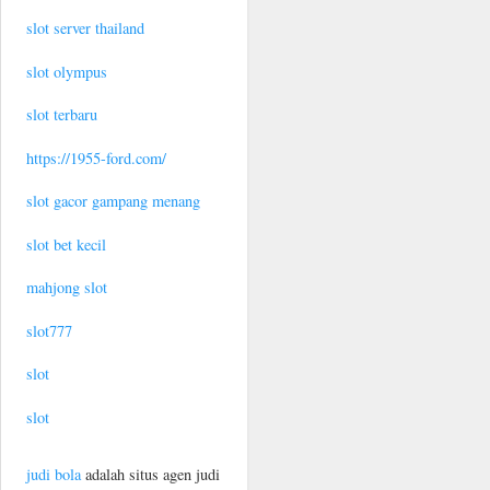
slot server thailand
slot olympus
slot terbaru
https://1955-ford.com/
slot gacor gampang menang
slot bet kecil
mahjong slot
slot777
slot
slot
judi bola
adalah situs agen judi