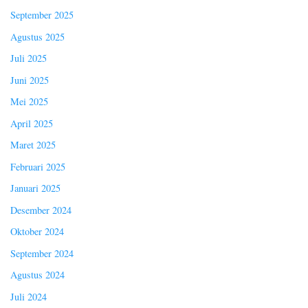
September 2025
Agustus 2025
Juli 2025
Juni 2025
Mei 2025
April 2025
Maret 2025
Februari 2025
Januari 2025
Desember 2024
Oktober 2024
September 2024
Agustus 2024
Juli 2024