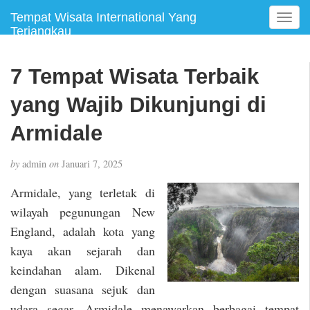
Tempat Wisata International Yang
T
Terjangkau
o
g
g
7 Tempat Wisata Terbaik
l
e
yang Wajib Dikunjungi di
n
a
Armidale
v
i
by
admin
on
Januari 7, 2025
g
a
Armidale, yang terletak di
t
wilayah pegunungan New
i
England, adalah kota yang
o
n
kaya akan sejarah dan
keindahan alam. Dikenal
dengan suasana sejuk dan
udara segar, Armidale menawarkan berbagai tempat