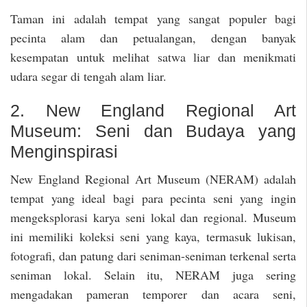
Taman ini adalah tempat yang sangat populer bagi
pecinta alam dan petualangan, dengan banyak
kesempatan untuk melihat satwa liar dan menikmati
udara segar di tengah alam liar.
2. New England Regional Art
Museum: Seni dan Budaya yang
Menginspirasi
New England Regional Art Museum (NERAM) adalah
tempat yang ideal bagi para pecinta seni yang ingin
mengeksplorasi karya seni lokal dan regional. Museum
ini memiliki koleksi seni yang kaya, termasuk lukisan,
fotografi, dan patung dari seniman-seniman terkenal serta
seniman lokal. Selain itu, NERAM juga sering
mengadakan pameran temporer dan acara seni,