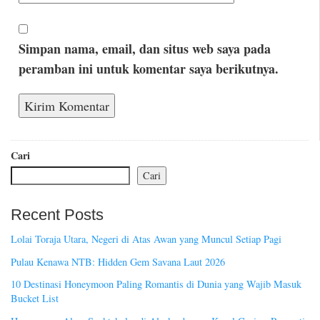
Simpan nama, email, dan situs web saya pada
peramban ini untuk komentar saya berikutnya.
Cari
Cari
Recent Posts
Lolai Toraja Utara, Negeri di Atas Awan yang Muncul Setiap Pagi
Pulau Kenawa NTB: Hidden Gem Savana Laut 2026
10 Destinasi Honeymoon Paling Romantis di Dunia yang Wajib Masuk
Bucket List