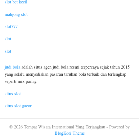
slot bet kecil
mahjong slot
slot777
slot
slot
judi bola
adalah situs agen judi bola resmi terpercaya sejak tahun 2015
yang selalu menyediakan pasaran taruhan bola terbaik dan terlengkap
seperti mix parlay.
situs slot
situs slot gacor
© 2026 Tempat Wisata International Yang Terjangkau - Powered by
BlogKori Theme